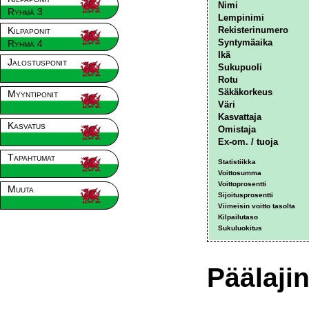
Nimi
Ryhmä 3
Lempinimi
Kilpaponit
Rekisterinumero
Syntymäaika
Ryhmä 4
Ikä
Jalostusponit
Sukupuoli
Rotu
Säkäkorkeus
Myyntiponit
Väri
Kasvattaja
Kasvatus
Omistaja
Ex-om. / tuoja
Tapahtumat
Statistiikka
Voittosumma
Voittoprosentti
Muuta
Sijoitusprosentti
Viimeisin voitto tasolta
Kilpailutaso
Sukuluokitus
Päälajin