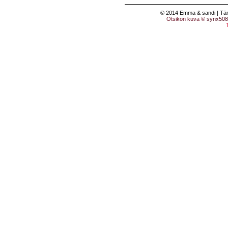
© 2014 Emma & sandi | Tämä 
Otsikon kuva ©
synx508