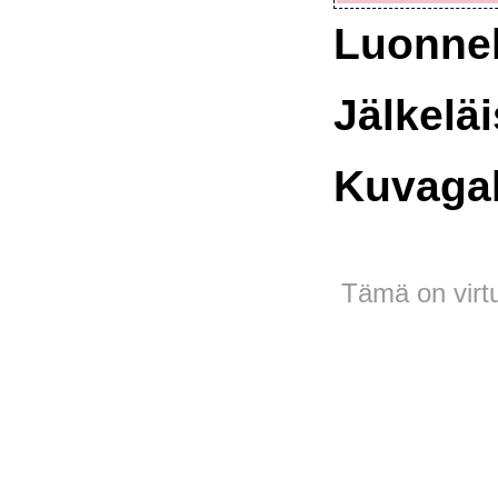
Luonne
Jälkeläi
Kuvagal
Tämä on virtu