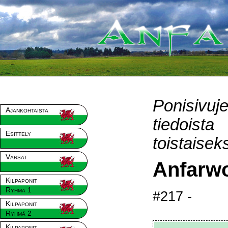
Ponisivu
Ajankohtaista
tiedois
Esittely
toistaiseks
Varsat
Anfarw
Kilpaponit
Ryhmä 1
#217 -
Kilpaponit
Ryhmä 2
Kilpaponit