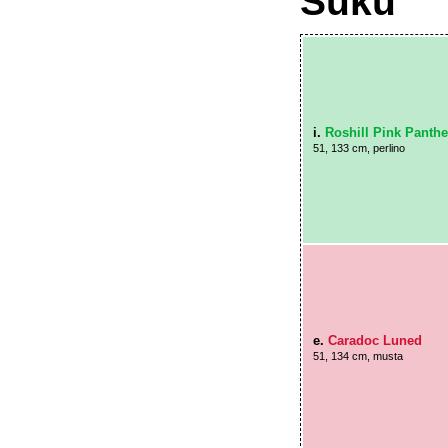
Suku
i.
Roshill Pink Panthe
51, 133 cm, perlino
e.
Caradoc Luned
51, 134 cm, musta