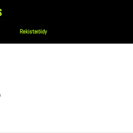
s
Rekisteröidy
t