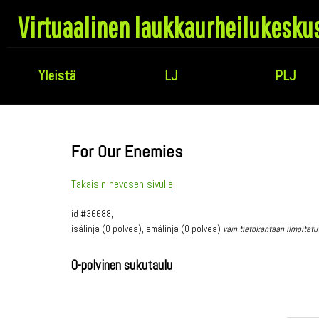
Virtuaalinen laukkaurheilukesku
Yleistä
LJ
PLJ
For Our Enemies
Takaisin hevosen sivulle
id #36688,
isälinja (0 polvea), emälinja (0 polvea)
vain tietokantaan ilmoitetu
0-polvinen sukutaulu