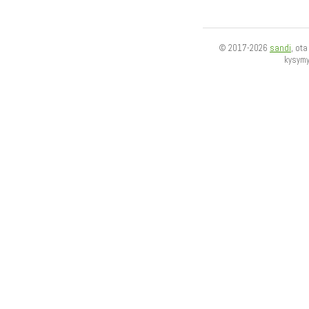
© 2017-2026
sandi
, ot
kysym