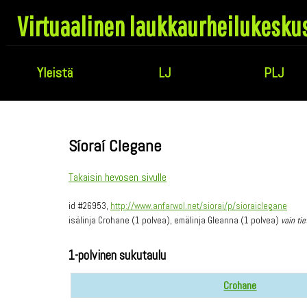
Virtuaalinen laukkaurheilukesku
Yleistä
LJ
PLJ
Síoraí Clegane
Takaisin hevosen sivulle
id #26953,
http://www.anfarwol.net/siorai/p/sioraiclegane
isälinja Crohane (1 polvea), emälinja Gleanna (1 polvea)
vain ti
1-polvinen sukutaulu
Crohane