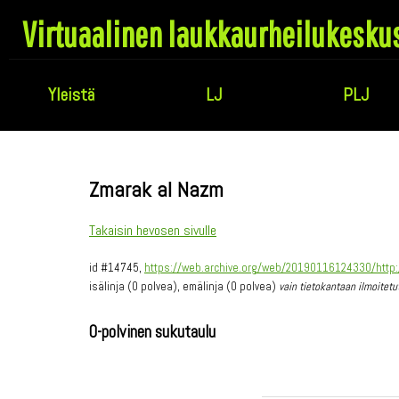
Virtuaalinen laukkaurheilukesku
Yleistä
LJ
PLJ
Zmarak al Nazm
Takaisin hevosen sivulle
id #14745,
https://web.archive.org/web/20190116124330/http:/
isälinja (0 polvea), emälinja (0 polvea)
vain tietokantaan ilmoitetu
0-polvinen sukutaulu