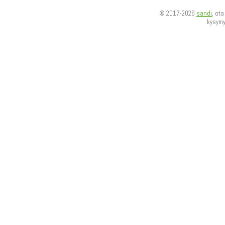
© 2017-2026
sandi
, ot
kysym