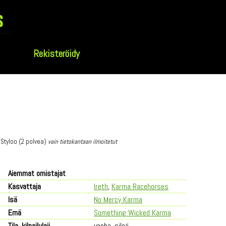
s
Rekisteröidy
 Styloo (2 polvea)
vain tietokantaan ilmoitetut
Aiemmat omistajat
Kasvattaja
Ireth
,
Karma Racehorses
Isä
No Mercy Karma
Emä
Something Wicked Karma
Tila, kilpailulaji
vanha, sileä