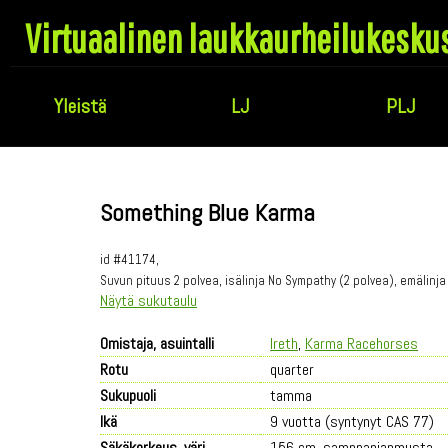
Virtuaalinen laukkaurheilukesku
Yleistä
LJ
PLJ
Something Blue Karma
id #41174,
Suvun pituus 2 polvea, isälinja No Sympathy (2 polvea), emälinja
Näytä sukutaulu
Omistaja, asuintalli
Ireth
,
Karma Racehorses
Rotu
quarter
Sukupuoli
tamma
Ikä
9 vuotta (syntynyt CAS 77)
Säkäkorkeus, väri
156 cm, samppanjanmusta