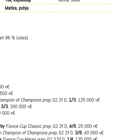
Matka, pohja
et 86 % (sileä)
00 v€
 500 v€
hampion of Champions prep
, G2 2f D,
1/3
, 125 000 v€
,
3/3
, 300 000 v€
0 000 v€
rby
Fience Cup Classic prep
, G2 3f D,
4/6
, 25 000 v€
m Champion of Champions prep
, G2 2f D,
3/6
, 40 000 v€
g
Fience Cup Mares prep
, G2 3.5f D,
1/4
, 135 000 v€