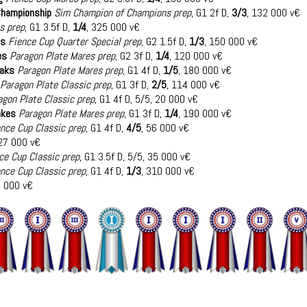
Championship
Sim Champion of Champions prep
, G1 2f D,
3/3
, 132 000 v€
s prep
, G1 3.5f D,
1/4
, 325 000 v€
es
Fience Cup Quarter Special prep
, G2 1.5f D,
1/3
, 150 000 v€
es
Paragon Plate Mares prep
, G2 3f D,
1/4
, 120 000 v€
Oaks
Paragon Plate Mares prep
, G1 4f D,
1/5
, 180 000 v€
Paragon Plate Classic prep
, G1 3f D,
2/5
, 114 000 v€
agon Plate Classic prep
, G1 4f D, 5/5, 20 000 v€
akes
Paragon Plate Mares prep
, G1 3f D,
1/4
, 190 000 v€
nce Cup Classic prep
, G1 4f D,
4/5
, 56 000 v€
 27 000 v€
ce Cup Classic prep
, G1 3.5f D, 5/5, 35 000 v€
nce Cup Classic prep
, G1 4f D,
1/3
, 310 000 v€
0 000 v€