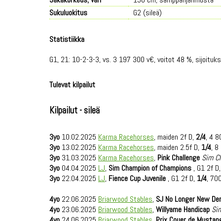
Sukuluokitus
G2 (sileä)
Statistiikka
G1, 21: 10-2-3-3, vs. 3 197 300 v€, voitot 48 %, sijoituks
Tulevat kilpailut
Kilpailut - sileä
3yo
10.02.2025
Karma Racehorses
, maiden 2f D,
2/4
, 4 8
3yo
13.02.2025
Karma Racehorses
, maiden 2.5f D,
1/4
, 8
3yo
31.03.2025
Karma Racehorses
,
Pink Challenge
Sim C
3yo
04.04.2025
LJ
,
Sim Champion of Champions
, G1 2f D
3yo
22.04.2025
LJ
,
Fience Cup Juvenile
, G1 2f D,
1/4
, 70
4yo
22.06.2025
Briarwood Stables
,
SJ No Longer New De
4yo
23.06.2025
Briarwood Stables
,
Willyame Handicap
Si
4yo
24.06.2025
Briarwood Stables
,
Prix Couer de Mustan