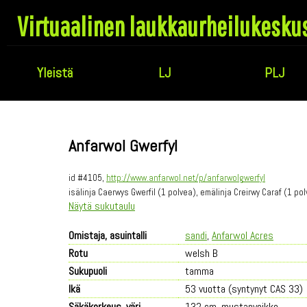
Virtuaalinen laukkaurheilukesku
Yleistä
LJ
PLJ
Anfarwol Gwerfyl
id #4105,
http://www.anfarwol.net/p/anfarwolgwerfyl
isälinja Caerwys Gwerfil (1 polvea), emälinja Creirwy Caraf (1 po
Näytä sukutaulu
Omistaja, asuintalli
sandi
,
Anfarwol Acres
Rotu
welsh B
Sukupuoli
tamma
Ikä
53 vuotta (syntynyt CAS 33)
Säkäkorkeus, väri
132 cm, mustanvoikko