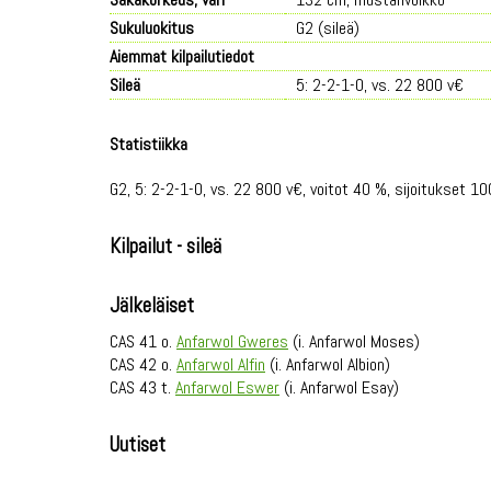
Sukuluokitus
G2 (sileä)
Aiemmat kilpailutiedot
Sileä
5: 2-2-1-0, vs. 22 800 v€
Statistiikka
G2, 5: 2-2-1-0, vs. 22 800 v€, voitot 40 %, sijoitukset 10
Kilpailut - sileä
Jälkeläiset
CAS 41 o.
Anfarwol Gweres
(i. Anfarwol Moses)
CAS 42 o.
Anfarwol Alfin
(i. Anfarwol Albion)
CAS 43 t.
Anfarwol Eswer
(i. Anfarwol Esay)
Uutiset