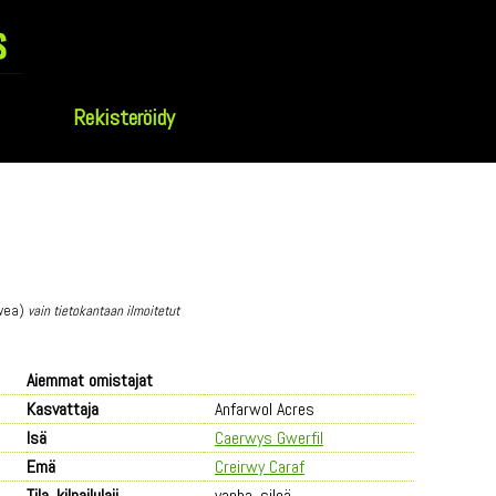
s
Rekisteröidy
lvea)
vain tietokantaan ilmoitetut
Aiemmat omistajat
Kasvattaja
Anfarwol Acres
Isä
Caerwys Gwerfil
Emä
Creirwy Caraf
Tila, kilpailulaji
vanha, sileä