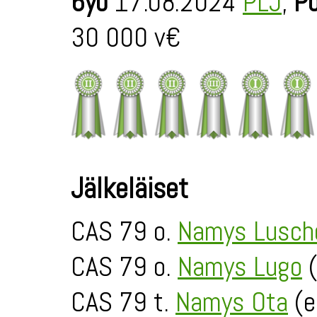
6yo
17.08.2024
PLJ
,
Po
30 000 v€
Jälkeläiset
CAS 79 o.
Namys Lusch
CAS 79 o.
Namys Lugo
(
CAS 79 t.
Namys Ota
(e