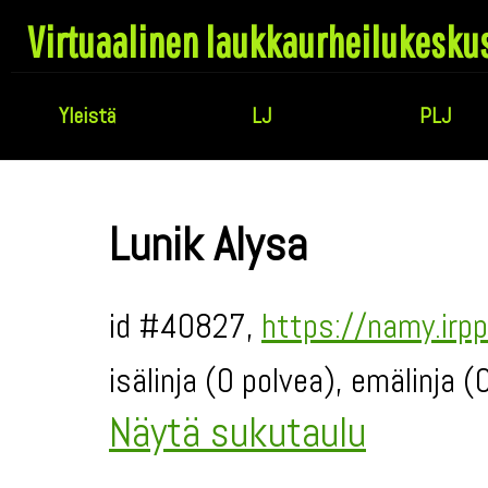
Virtuaalinen laukkaurheilukesku
Yleistä
LJ
PLJ
Lunik Alysa
id #40827,
https://namy.irpp
isälinja (0 polvea), emälinja 
Näytä sukutaulu