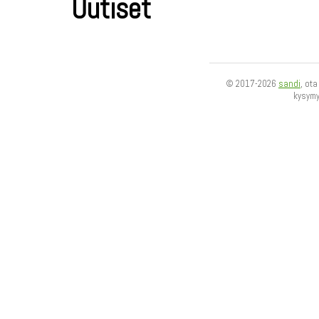
Uutiset
© 2017-2026
sandi
, ot
kysym