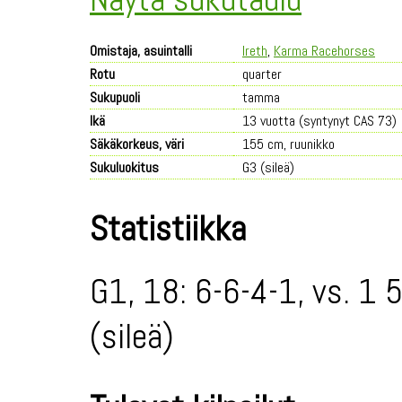
Omistaja, asuintalli
Ireth
,
Karma Racehorses
Rotu
quarter
Sukupuoli
tamma
Ikä
13 vuotta (syntynyt CAS 73)
Säkäkorkeus, väri
155 cm, ruunikko
Sukuluokitus
G3 (sileä)
Statistiikka
G1, 18: 6-6-4-1, vs. 1 
(sileä)