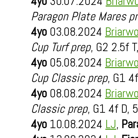
4yo
30.07.2024
Briarw
Paragon Plate Mares p
4yo
03.08.2024
Briarw
Cup Turf prep
, G2 2.5f T
4yo
05.08.2024
Briarw
Cup Classic prep
, G1 4
4yo
08.08.2024
Briarw
Classic prep
, G1 4f D, 
4yo
10.08.2024
LJ
,
Par