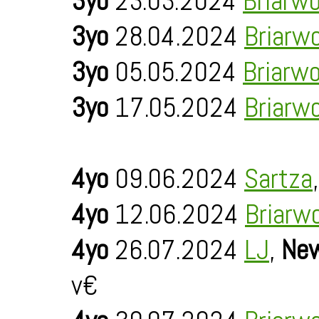
3yo
23.03.2024
Briarw
3yo
28.04.2024
Briarw
3yo
05.05.2024
Briarw
3yo
17.05.2024
Briarw
4yo
09.06.2024
Sartza
4yo
12.06.2024
Briarw
4yo
26.07.2024
LJ
,
New
v€