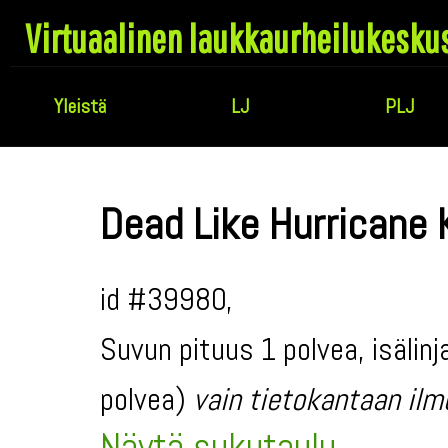
Virtuaalinen laukkaurheilukesku
Yleistä
LJ
PLJ
Dead Like Hurricane
id #39980,
Suvun pituus 1 polvea, isälinj
polvea)
vain tietokantaan ilm
Näytä sukutaulu