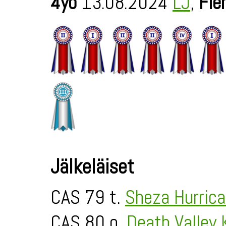
4yo
13.08.2024
LJ
,
Fie
Jälkeläiset
CAS 79 t.
Sheza Hurric
CAS 80 o.
Death Valley