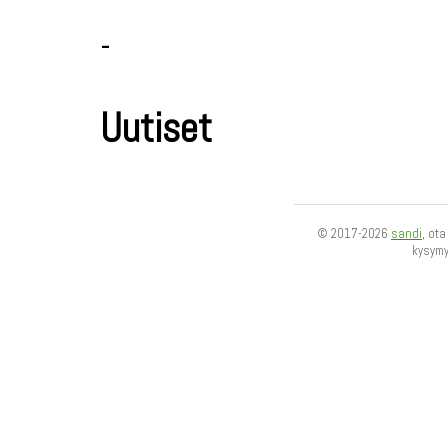
-
Uutiset
© 2017-2026
sandi
, ot
kysym