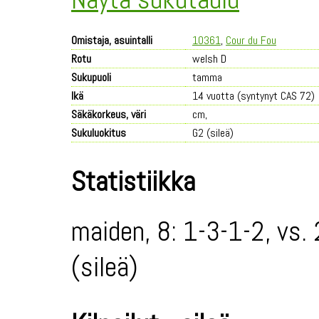
Omistaja, asuintalli
10361
,
Cour du Fou
Rotu
welsh D
Sukupuoli
tamma
Ikä
14 vuotta (syntynyt CAS 72)
Säkäkorkeus, väri
cm,
Sukuluokitus
G2 (sileä)
Statistiikka
maiden, 8: 1-3-1-2, vs.
(sileä)