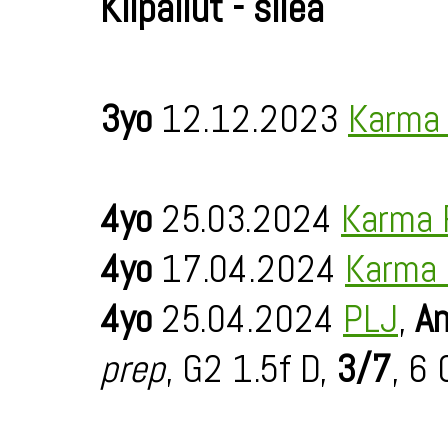
Kilpailut - sileä
3yo
12.12.2023
Karma
4yo
25.03.2024
Karma 
4yo
17.04.2024
Karma 
4yo
25.04.2024
PLJ
,
An
prep
, G2 1.5f D,
3/7
, 6