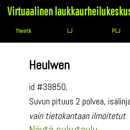
Virtuaalinen laukkaurheilukesku
Yleistä
LJ
PLJ
Heulwen
id #39850,
Suvun pituus 2 polvea, isälinj
vain tietokantaan ilmoitetut
Näytä sukutaulu