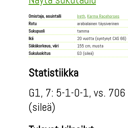
Omistaja, asuintalli
Ireth
,
Karma Racehorses
Rotu
arabialainen täysiverinen
Sukupuoli
tamma
Ikä
20 vuotta (syntynyt CAS 66)
Säkäkorkeus, väri
155 cm, musta
Sukuluokitus
G3 (sileä)
Statistiikka
G1, 7: 5-1-0-1, vs. 706
(sileä)