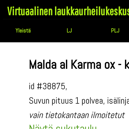
Virtuaalinen laukkaurheilukesku
Yleistä
LJ
PLJ
Malda al Karma ox - 
id #38875,
Suvun pituus 1 polvea, isälin
vain tietokantaan ilmoitetut
Näytä sukutaulu