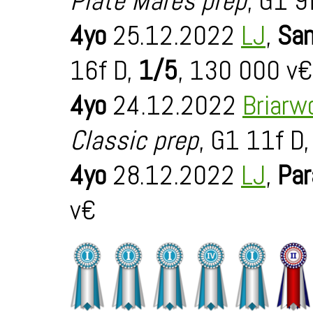
Plate Mares prep
, G1 9
4yo
25.12.2022
LJ
,
Sa
16f D,
1/5
, 130 000 v€
4yo
24.12.2022
Briarw
Classic prep
, G1 11f D
4yo
28.12.2022
LJ
,
Par
v€