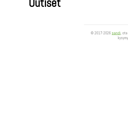
Uutiset
© 2017-2026
sandi
, ot
kysym