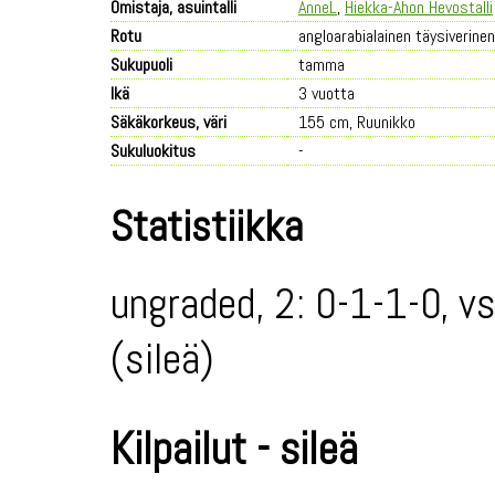
Omistaja, asuintalli
AnneL
,
Hiekka-Ahon Hevostalli
Rotu
angloarabialainen täysiverinen
Sukupuoli
tamma
Ikä
3 vuotta
Säkäkorkeus, väri
155 cm, Ruunikko
Sukuluokitus
-
Statistiikka
ungraded, 2: 0-1-1-0, v
(sileä)
Kilpailut - sileä