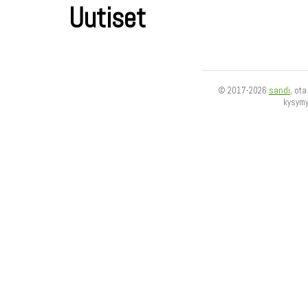
Uutiset
© 2017-2026
sandi
, ot
kysym