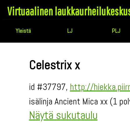
Virtuaalinen laukkaurheilukesku
Yleistä
LJ
PLJ
Celestrix x
id #37797,
http://hiekka.pi
isälinja Ancient Mica xx (1 po
Näytä sukutaulu