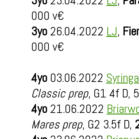
3yo
23.04.2022
LJ
,
Par
000 v€
3yo
26.04.2022
LJ
,
Fie
000 v€
4yo
03.06.2022
Syring
Classic prep
, G1 4f D, 
4yo
21.06.2022
Briarw
Mares prep
, G2 3.5f D,