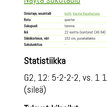
Omistaja, asuintalli
Ireth
,
Karma Racehorses
Rotu
quarter
Sukupuoli
tamma
Ikä
22 vuotta (syntynyt CAS 64)
Säkäkorkeus, väri
153 cm, punahallakko
Sukuluokitus
-
Statistiikka
G2, 12: 5-2-2-2, vs. 1 
(sileä)