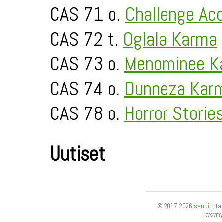
CAS 71 o.
Challenge Ac
CAS 72 t.
Oglala Karma
CAS 73 o.
Menominee K
CAS 74 o.
Dunneza Kar
CAS 78 o.
Horror Storie
Uutiset
© 2017-2026
sandi
, ot
kysym