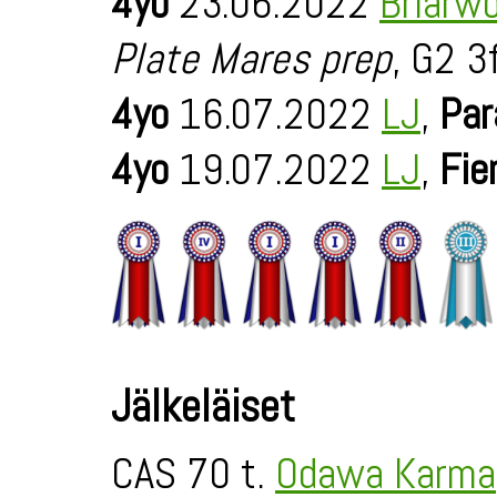
4yo
23.06.2022
Briarw
Plate Mares prep
, G2 3
4yo
16.07.2022
LJ
,
Par
4yo
19.07.2022
LJ
,
Fie
Jälkeläiset
CAS 70 t.
Odawa Karma