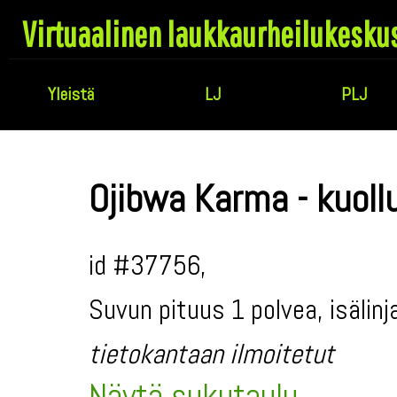
Virtuaalinen laukkaurheilukesku
Yleistä
LJ
PLJ
Ojibwa Karma - kuoll
id #37756,
Suvun pituus 1 polvea, isälin
tietokantaan ilmoitetut
Näytä sukutaulu