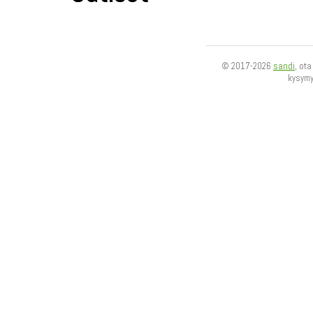
© 2017-2026
sandi
, ot
kysym