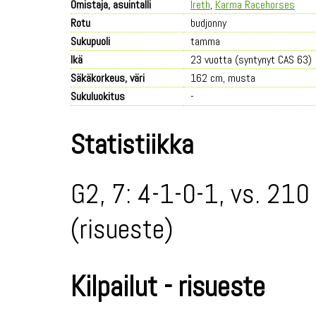
Omistaja, asuintalli
Ireth
,
Karma Racehorses
Rotu
budjonny
Sukupuoli
tamma
Ikä
23 vuotta (syntynyt CAS 63)
Säkäkorkeus, väri
162 cm, musta
Sukuluokitus
-
Statistiikka
G2, 7: 4-1-0-1, vs. 210
(risueste)
Kilpailut - risueste