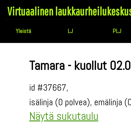
Virtuaalinen laukkaurheilukesku
Yleistä
LJ
PLJ
Tamara - kuollut 02.
id #37667,
isälinja (0 polvea), emälinja 
Näytä sukutaulu