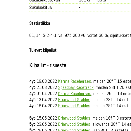
Sukuluokitus
-
Statistiikka
G1, 14: 5-2-4-1, vs. 975 200 v€, voitot 36 %, sijoitukset
Tulevat kilpailut
Kilpailut - risueste
4yo
19.03.2022
Karma Racehorses
, maiden 26f T 15 est
4yo
21.03.2022
Speedbay Racetrack
, maiden 23f T 20 es
4yo
01.04.2022
Karma Racehorses
, maiden 26f T 16 est
4yo
13.04.2022
Briarwood Stables
, maiden 28f T 14 este
4yo
16.04.2022
Briarwood Stables
, maiden 28f T 14 este
5yo
15.05.2022
Briarwood Stables
, maiden 16f T 8 estet
5yo
23.05.2022
Briarwood Stables
, allowance 28f T 14 e
5yo
26.05.2022
Briarwood Stables
, G3 28f T 14 estettä,