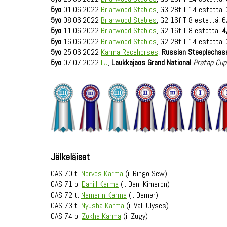
5yo
01.06.2022
Briarwood Stables
, G3 28f T 14 estettä,
5yo
08.06.2022
Briarwood Stables
, G2 16f T 8 estettä, 6
5yo
11.06.2022
Briarwood Stables
, G2 16f T 8 estettä,
4
5yo
16.06.2022
Briarwood Stables
, G2 28f T 14 estettä,
5yo
25.06.2022
Karma Racehorses
,
Russian Steeplechas
5yo
07.07.2022
LJ
,
Laukkajaos Grand National
Pratap Cup
Jälkeläiset
CAS 70 t.
Norvos Karma
(i. Ringo Sew)
CAS 71 o.
Daniil Karma
(i. Dani Kimeron)
CAS 72 t.
Namarin Karma
(i. Demer)
CAS 73 t.
Nyusha Karma
(i. Vall Ulyses)
CAS 74 o.
Zokha Karma
(i. Zugy)