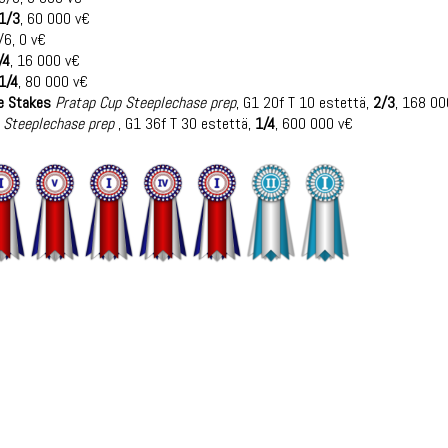
1/3
, 60 000 v€
/6, 0 v€
/4
, 16 000 v€
1/4
, 80 000 v€
e Stakes
Pratap Cup Steeplechase prep
, G1 20f T 10 estettä,
2/3
, 168 00
 Steeplechase prep
, G1 36f T 30 estettä,
1/4
, 600 000 v€