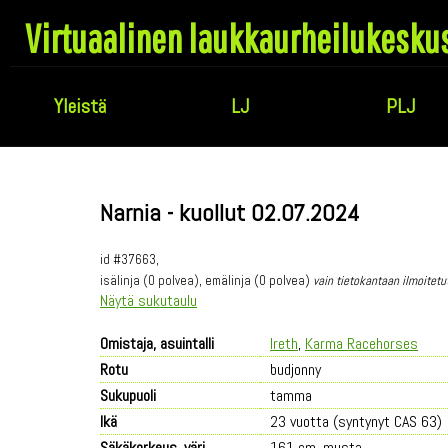
Virtuaalinen laukkaurheilukesku
Yleistä
LJ
PLJ
Narnia - kuollut 02.07.2024
id #37663,
isälinja (0 polvea), emälinja (0 polvea)
vain tietokantaan ilmoitetu
Näytä sukutaulu
Omistaja, asuintalli
Ireth
,
Karma Racehorses
Rotu
budjonny
Sukupuoli
tamma
Ikä
23 vuotta (syntynyt CAS 63)
Säkäkorkeus, väri
161 cm, musta