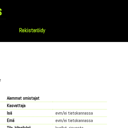
s
Rekisteröidy
t
Aiemmat omistajat
Kasvattaja
Isä
evm/ei tietokannassa
Emä
evm/ei tietokannassa
Tila, kilpailulaji
kuollut, risueste