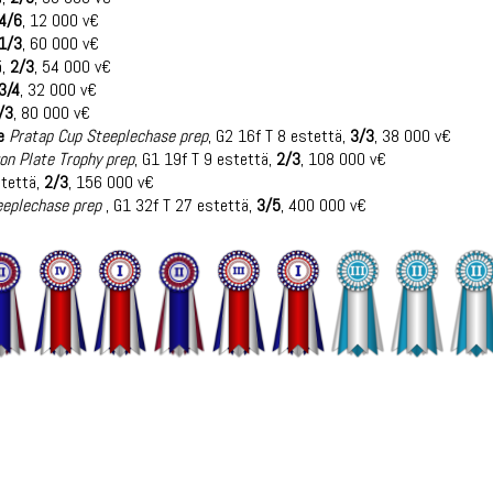
4/6
, 12 000 v€
1/3
, 60 000 v€
ä,
2/3
, 54 000 v€
3/4
, 32 000 v€
/3
, 80 000 v€
e
Pratap Cup Steeplechase prep
, G2 16f T 8 estettä,
3/3
, 38 000 v€
on Plate Trophy prep
, G1 19f T 9 estettä,
2/3
, 108 000 v€
stettä,
2/3
, 156 000 v€
eeplechase prep
, G1 32f T 27 estettä,
3/5
, 400 000 v€