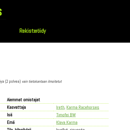
s
Rekisteröidy
diya (2 polvea)
vain tietokantaan ilmoitetut
Aiemmat omistajat
Kasvattaja
Ireth
,
Karma Racehorses
Isä
Timofei BW
Emä
Klava Karma
Tila, kilpailulaji
kuollut, risueste