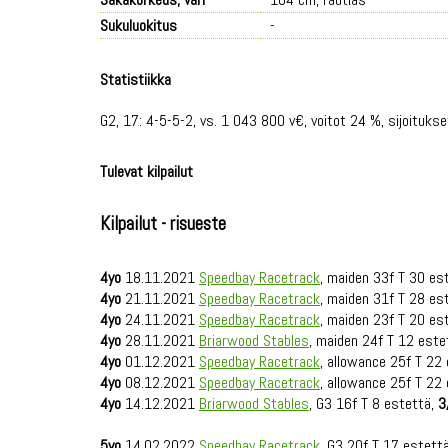
Sukuluokitus
-
Statistiikka
G2, 17: 4-5-5-2, vs. 1 043 800 v€, voitot 24 %, sijoituks
Tulevat kilpailut
Kilpailut - risueste
4yo
18.11.2021
Speedbay Racetrack
, maiden 33f T 30 est
4yo
21.11.2021
Speedbay Racetrack
, maiden 31f T 28 es
4yo
24.11.2021
Speedbay Racetrack
, maiden 23f T 20 es
4yo
28.11.2021
Briarwood Stables
, maiden 24f T 12 este
4yo
01.12.2021
Speedbay Racetrack
, allowance 25f T 22
4yo
08.12.2021
Speedbay Racetrack
, allowance 25f T 22
4yo
14.12.2021
Briarwood Stables
, G3 16f T 8 estettä,
3
5yo
14.02.2022
Speedbay Racetrack
, G3 20f T 17 estett