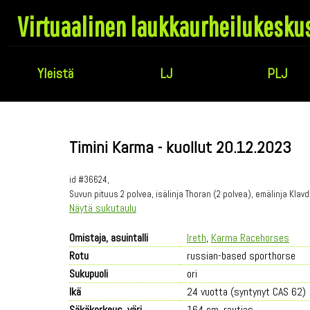
Virtuaalinen laukkaurheilukesku
Yleistä
LJ
PLJ
Timini Karma - kuollut 20.12.2023
id #36624,
Suvun pituus 2 polvea, isälinja Thoran (2 polvea), emälinja Klav
Näytä sukutaulu
Omistaja, asuintalli
Ireth
,
Karma Racehorses
Rotu
russian-based sporthorse
Sukupuoli
ori
Ikä
24 vuotta (syntynyt CAS 62)
Säkäkorkeus, väri
164 cm, rautias