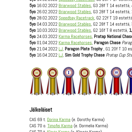
5yo
16.02.2022
Briarwood Stables
, G3 28f T 14 estettä,
5yo
26.02.2022
Briarwood Stables
, G3 28f T 14 estettä,
5yo
28.02.2022
Speedbay Racetrack
, G2 22f T 19 estett
5yo
04.03.2022
Briarwood Stables
, G2 28f T 14 estettä,
5yo
10.03.2022
Briarwood Stables
, G2 16f T 8 estettä,
1
5yo
24.03.2022
Karma Racehorses
,
Pratap National Chas
5yo
01.04.2022
Karma Racehorses
,
Paragon Chase
Parag
5yo
21.04.2022
LJ
,
Paragon Plate Trophy
, G1 20f T 10 e
5yo
16.04.2022
LJ
,
Sim Gold Trophy Chase
Pratap Cup St
Jälkeläiset
CAS 69 t.
Dorina Karma
(e. Dorothy Karma)
CAS 70 o.
Timofei Karma
(e. Dormelia Karma)
CAS 70 t.
Klavia Karma
(e. Klavyia Karma)