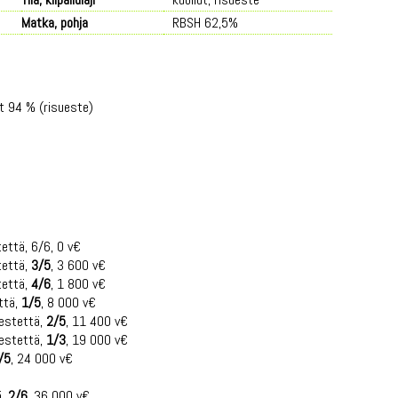
Matka, pohja
RBSH 62,5%
et 94 % (risueste)
että, 6/6, 0 v€
tettä,
3/5
, 3 600 v€
tettä,
4/6
, 1 800 v€
ttä,
1/5
, 8 000 v€
 estettä,
2/5
, 11 400 v€
 estettä,
1/3
, 19 000 v€
/5
, 24 000 v€
ä,
2/6
, 36 000 v€