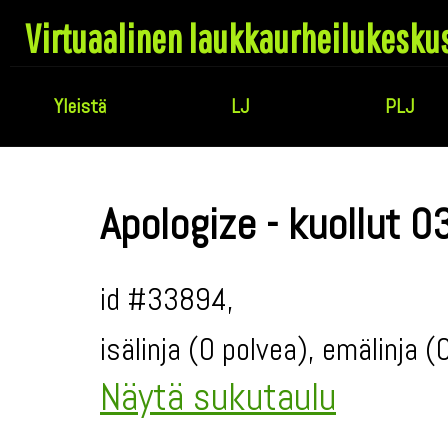
Virtuaalinen laukkaurheilukesku
Yleistä
LJ
PLJ
Apologize - kuollut 0
id #33894,
isälinja (0 polvea), emälinja 
Näytä sukutaulu