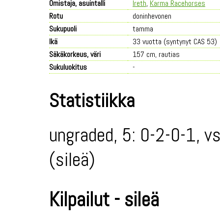
Omistaja, asuintalli
Ireth
,
Karma Racehorses
Rotu
doninhevonen
Sukupuoli
tamma
Ikä
33 vuotta (syntynyt CAS 53)
Säkäkorkeus, väri
157 cm, rautias
Sukuluokitus
-
Statistiikka
ungraded, 5: 0-2-0-1, v
(sileä)
Kilpailut - sileä