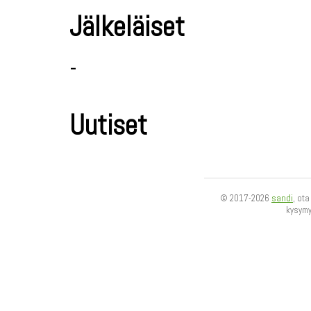
Jälkeläiset
-
Uutiset
© 2017-2026
sandi
, ot
kysym