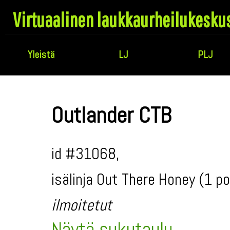
Virtuaalinen laukkaurheilukesku
Yleistä
LJ
PLJ
Outlander CTB
id #31068,
isälinja Out There Honey (1 p
ilmoitetut
Näytä sukutaulu