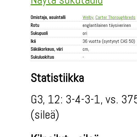
Omistaja, asuintalli
Welby
,
Carter Thoroughbreds
Rotu
englantilainen täysiverinen
Sukupuoli
ori
Ikä
36 vuotta (syntynyt CAS 50)
Säkäkorkeus, väri
cm,
Sukuluokitus
-
Statistiikka
G3, 12: 3-4-3-1, vs. 37
(sileä)