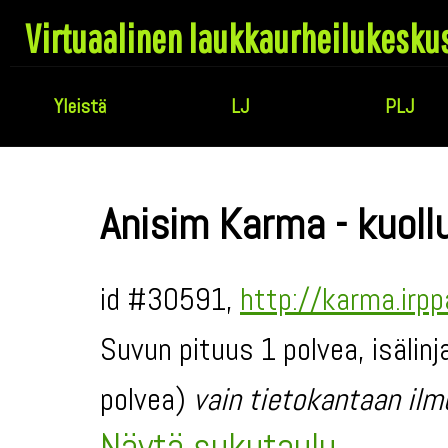
Virtuaalinen laukkaurheilukesku
Yleistä
LJ
PLJ
Anisim Karma - kuoll
id #30591,
http://karma.irp
Suvun pituus 1 polvea, isälin
polvea)
vain tietokantaan ilm
Näytä sukutaulu