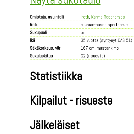
Omistaja, asuintalli
Ireth
,
Karma Racehorses
Rotu
russian-based sporthorse
Sukupuoli
ori
Ikä
35 vuotta (syntynyt CAS 51)
Säkäkorkeus, väri
167 cm, mustankimo
Sukuluokitus
G2 (risueste)
Statistiikka
Kilpailut - risueste
Jälkeläiset