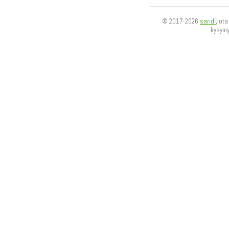
© 2017-2026
sandi
, ot
kysym