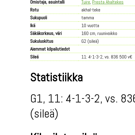
Omistaja, asuintalli
Tuire
,
Presta Ahaltekes
Rotu
akhal-teke
Sukupuoli
tamma
Ikä
10 vuotta
Säkäkorkeus, väri
160 cm, ruunivoikko
Sukuluokitus
G2 (sileä)
Aiemmat kilpailutiedot
Sileä
11: 4-1-3-2, vs. 836 500 v€
Statistiikka
G1, 11: 4-1-3-2, vs. 83
(sileä)