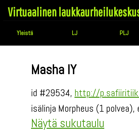
Virtuaalinen laukkaurheilukesku
Yleistä
LJ
PLJ
Masha IY
id #29534,
http://p.safiiriti
isälinja Morpheus (1 polvea),
Näytä sukutaulu