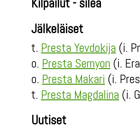
Kilpailut - sileä
Jälkeläiset
t.
Presta Yevdokija
(i. P
o.
Presta Semyon
(i. Er
o.
Presta Makari
(i. Pres
t.
Presta Magdalina
(i. G
Uutiset