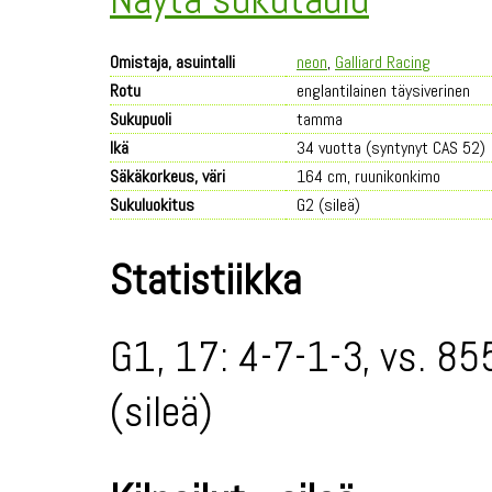
Omistaja, asuintalli
neon
,
Galliard Racing
Rotu
englantilainen täysiverinen
Sukupuoli
tamma
Ikä
34 vuotta (syntynyt CAS 52)
Säkäkorkeus, väri
164 cm, ruunikonkimo
Sukuluokitus
G2 (sileä)
Statistiikka
G1, 17: 4-7-1-3, vs. 85
(sileä)