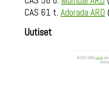
CAS 58 o.
Mumbai ARD
(
CAS 61 t.
Adorada ARD
(
Uutiset
© 2017-2026
sandi
, ot
kysym