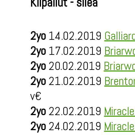
Kilpailut - sileä
2yo
14.02.2019
Galliar
2yo
17.02.2019
Briarw
2yo
20.02.2019
Briarw
2yo
21.02.2019
Brento
v€
2yo
22.02.2019
Miracl
2yo
24.02.2019
Miracl