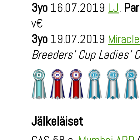
3yo
16.07.2019
LJ
,
Par
v€
3yo
19.07.2019
Miracl
Breeders' Cup Ladies' C
Jälkeläiset