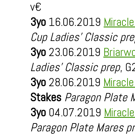
v€
3yo
16.06.2019
Miracl
Cup Ladies' Classic pre
3yo
23.06.2019
Briarw
Ladies' Classic prep
, G
3yo
28.06.2019
Miracl
Stakes
Paragon Plate 
3yo
04.07.2019
Miracl
Paragon Plate Mares p