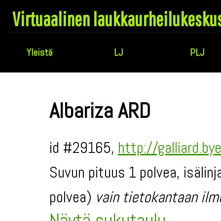
Virtuaalinen laukkaurheilukesku
Yleistä
LJ
PLJ
Albariza ARD
id #29165,
http://galliard.b
Suvun pituus 1 polvea, isälin
polvea)
vain tietokantaan ilm
Näytä sukutaulu