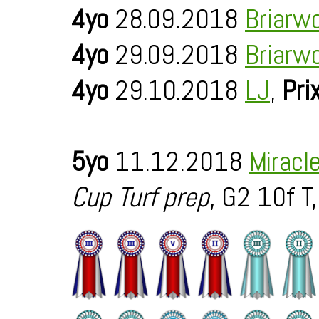
4yo
28.09.2018
Briarw
4yo
29.09.2018
Briarw
4yo
29.10.2018
LJ
,
Pri
5yo
11.12.2018
Miracl
Cup Turf prep
, G2 10f T