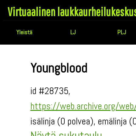
Virtuaalinen laukkaurheilukesku
Yleistä
LJ
PLJ
Youngblood
id #28735,
https://web.archive.org/we
isälinja (0 polvea), emälinja 
Näytä sukutaulu