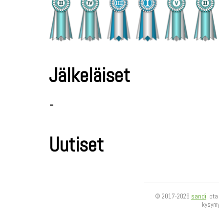
Jälkeläiset
-
Uutiset
© 2017-2026
sandi
, ot
kysym