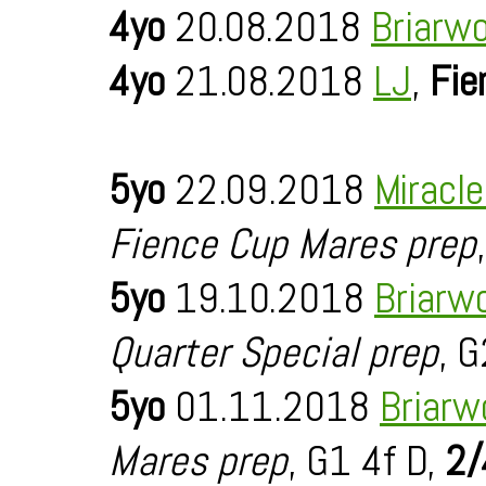
4yo
20.08.2018
Briarw
4yo
21.08.2018
LJ
,
Fie
5yo
22.09.2018
Miracl
Fience Cup Mares prep
5yo
19.10.2018
Briarw
Quarter Special prep
, G
5yo
01.11.2018
Briarw
Mares prep
, G1 4f D,
2/