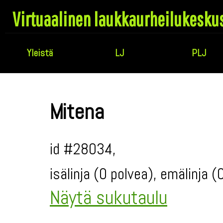
Virtuaalinen laukkaurheilukesku
Yleistä
LJ
PLJ
Mitena
id #28034,
isälinja (0 polvea), emälinja 
Näytä sukutaulu