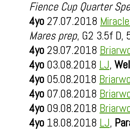
Fience Cup Quarter Spe
4yo
27.07.2018
Miracl
Mares prep
, G2 3.5f D,
4yo
29.07.2018
Briarw
4yo
03.08.2018
LJ
,
Wel
4yo
05.08.2018
Briarw
4yo
07.08.2018
Briarw
4yo
09.08.2018
Briarw
4yo
18.08.2018
LJ
,
Par