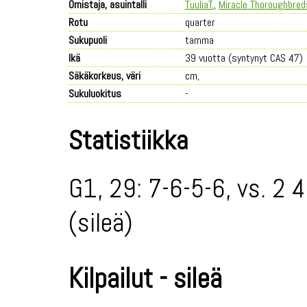
Omistaja, asuintalli
TuuliaT.
,
Miracle Thoroughbred
Rotu
quarter
Sukupuoli
tamma
Ikä
39 vuotta (syntynyt CAS 47)
Säkäkorkeus, väri
cm,
Sukuluokitus
-
Statistiikka
G1, 29: 7-6-5-6, vs. 2 
(sileä)
Kilpailut - sileä