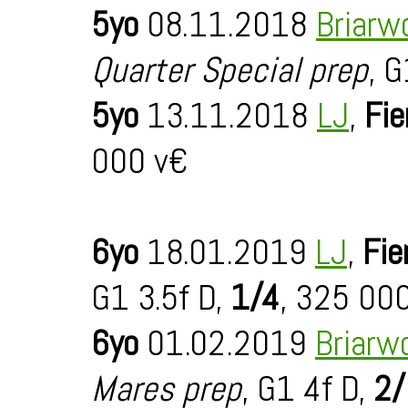
5yo
08.11.2018
Briarw
Quarter Special prep
, G
5yo
13.11.2018
LJ
,
Fie
000 v€
6yo
18.01.2019
LJ
,
Fie
G1 3.5f D,
1/4
, 325 00
6yo
01.02.2019
Briarw
Mares prep
, G1 4f D,
2/