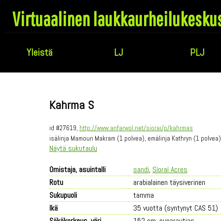
Virtuaalinen laukkaurheilukesku
Yleistä
LJ
PLJ
Kahrma S
id #27619,
http://www.anfarwol.net/siorai/p/kahrmas
isälinja Mamoun Makram (1 polvea), emälinja Kathryn (1 polvea
Näytä sukutaulu
Omistaja, asuintalli
sandi
,
Síoraí Acres
Rotu
arabialainen täysiverinen
Sukupuoli
tamma
Ikä
35 vuotta (syntynyt CAS 51)
Säkäkorkeus, väri
152 cm, punarautias