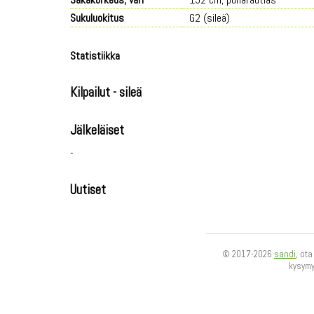
Sukuluokitus
G2 (sileä)
Statistiikka
Kilpailut - sileä
Jälkeläiset
-
Uutiset
© 2017-2026
sandi
, ot
kysym