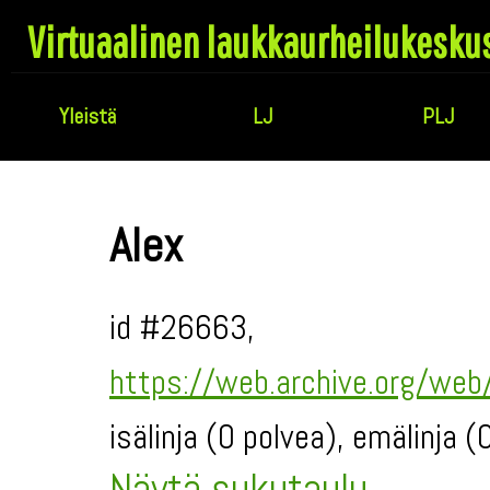
Virtuaalinen laukkaurheilukesku
Yleistä
LJ
PLJ
Alex
id #26663,
https://web.archive.org/we
isälinja (0 polvea), emälinja 
Näytä sukutaulu