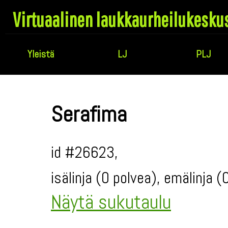
Virtuaalinen laukkaurheilukesku
Yleistä
LJ
PLJ
Serafima
id #26623,
isälinja (0 polvea), emälinja 
Näytä sukutaulu