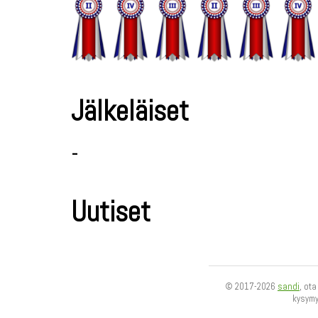
Jälkeläiset
-
Uutiset
© 2017-2026
sandi
, ot
kysym