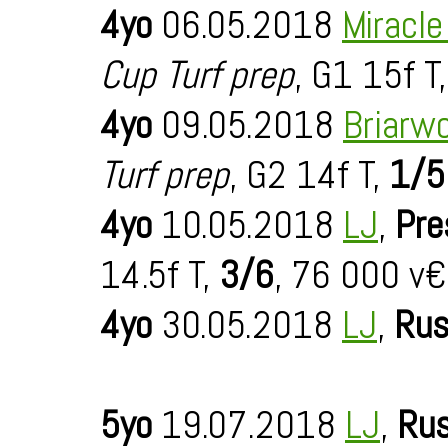
4yo
06.05.2018
Miracl
Cup Turf prep
, G1 15f T
4yo
09.05.2018
Briarw
Turf prep
, G2 14f T,
1/5
4yo
10.05.2018
LJ
,
Pre
14.5f T,
3/6
, 76 000 v€
4yo
30.05.2018
LJ
,
Rus
5yo
19.07.2018
LJ
,
Rus