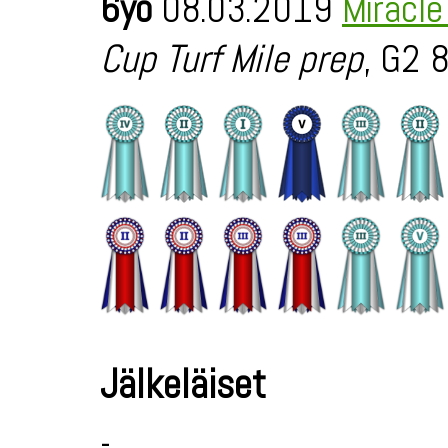
6yo
08.03.2019
Miracl
Cup Turf Mile prep
, G2 8
Jälkeläiset
-