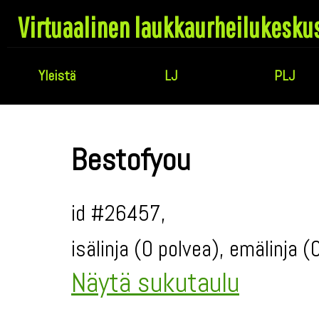
Virtuaalinen laukkaurheilukesku
Yleistä
LJ
PLJ
Bestofyou
id #26457,
isälinja (0 polvea), emälinja 
Näytä sukutaulu