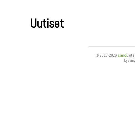
Uutiset
© 2017-2026
sandi
, ot
kysym