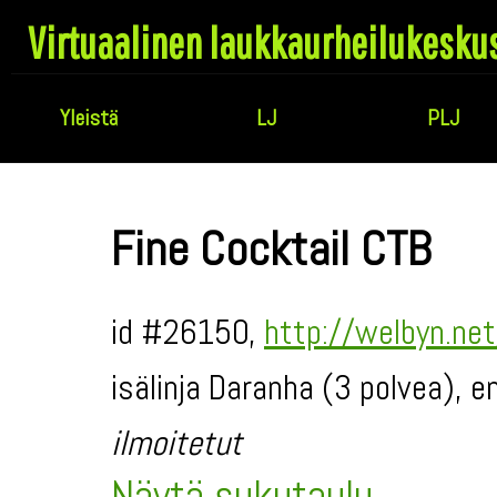
Virtuaalinen laukkaurheilukesku
Yleistä
LJ
PLJ
Fine Cocktail CTB
id #26150,
http://welbyn.net
isälinja Daranha (3 polvea), e
ilmoitetut
Näytä sukutaulu