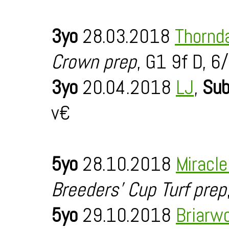
3yo
28.03.2018
Thornd
Crown prep
, G1 9f D, 6
3yo
20.04.2018
LJ
,
Sub
v€
5yo
28.10.2018
Miracl
Breeders' Cup Turf prep
5yo
29.10.2018
Briarw