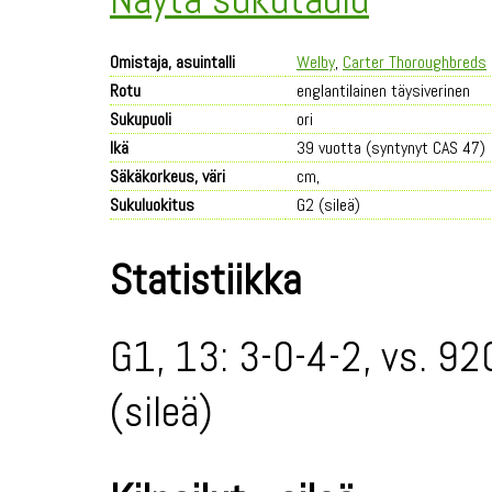
Omistaja, asuintalli
Welby
,
Carter Thoroughbreds
Rotu
englantilainen täysiverinen
Sukupuoli
ori
Ikä
39 vuotta (syntynyt CAS 47)
Säkäkorkeus, väri
cm,
Sukuluokitus
G2 (sileä)
Statistiikka
G1, 13: 3-0-4-2, vs. 92
(sileä)