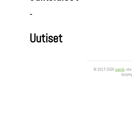
-
Uutiset
© 2017-2026
sandi
, ot
kysym