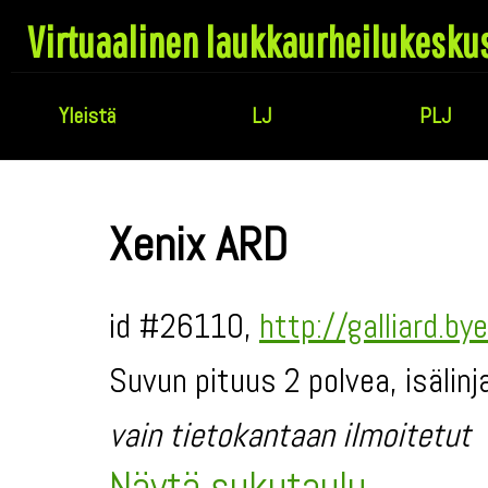
Virtuaalinen laukkaurheilukesku
Yleistä
LJ
PLJ
Xenix ARD
id #26110,
http://galliard.b
Suvun pituus 2 polvea, isälinj
vain tietokantaan ilmoitetut
Näytä sukutaulu