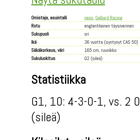
Omistaja, asuintalli
neon
,
Galliard Racing
Rotu
englantilainen täysiverinen
Sukupuoli
ori
Ikä
36 vuotta (syntynyt CAS 50)
Säkäkorkeus, väri
165 cm, ruunikko
Sukuluokitus
G2 (sileä)
Statistiikka
G1, 10: 4-3-0-1, vs. 2 
(sileä)