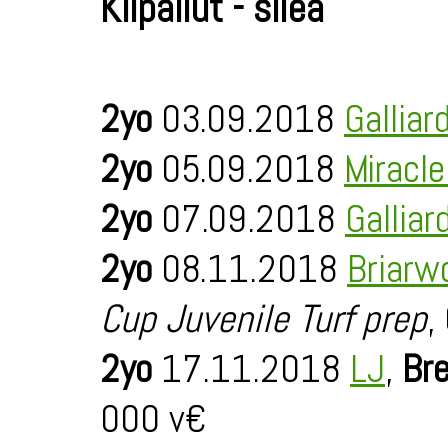
Kilpailut - sileä
2yo
03.09.2018
Galliar
2yo
05.09.2018
Miracl
2yo
07.09.2018
Galliar
2yo
08.11.2018
Briarw
Cup Juvenile Turf prep
,
2yo
17.11.2018
LJ
,
Bre
000 v€