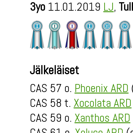
3yo
11.01.2019
LJ
,
Tul
Jälkeläiset
CAS 57 o.
Phoenix ARD
CAS 58 t.
Xocolata ARD
CAS 59 o.
Xanthos ARD
CAS 61 o.
Xeluco ARD
(e