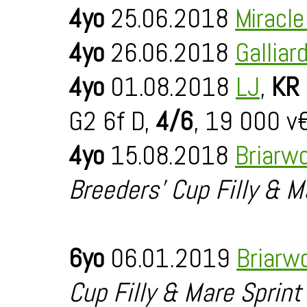
4yo
25.06.2018
Miracl
4yo
26.06.2018
Galliar
4yo
01.08.2018
LJ
,
KR 
G2 6f D,
4/6
, 19 000 v
4yo
15.08.2018
Briarw
Breeders' Cup Filly & M
6yo
06.01.2019
Briarw
Cup Filly & Mare Sprint