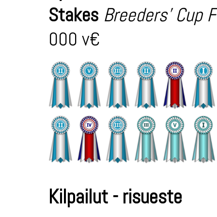
Stakes
Breeders' Cup F
000 v€
Kilpailut - risueste