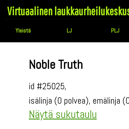
Virtuaalinen laukkaurheilukesku
Yleistä
LJ
PLJ
Noble Truth
id #25025,
isälinja (0 polvea), emälinja 
Näytä sukutaulu