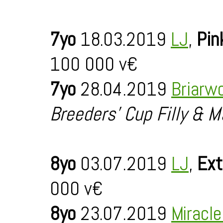
7yo
18.03.2019
LJ
,
Pin
100 000 v€
7yo
28.04.2019
Briarw
Breeders' Cup Filly & M
8yo
03.07.2019
LJ
,
Ext
000 v€
8yo
23.07.2019
Miracl