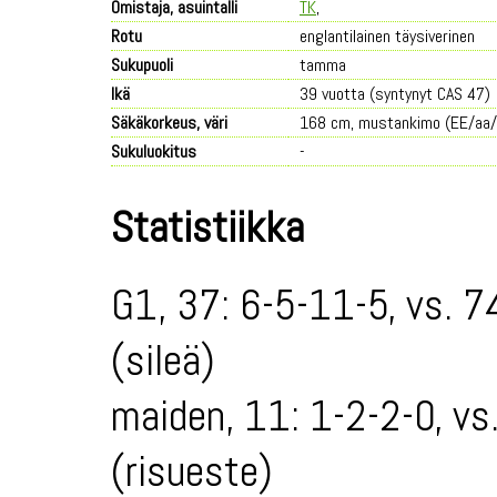
Omistaja, asuintalli
TK
,
Rotu
englantilainen täysiverinen
Sukupuoli
tamma
Ikä
39 vuotta (syntynyt CAS 47)
Säkäkorkeus, väri
168 cm, mustankimo (EE/aa
Sukuluokitus
-
Statistiikka
G1, 37: 6-5-11-5, vs. 7
(sileä)
maiden, 11: 1-2-2-0, vs
(risueste)