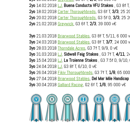
2yo
14.02.2018
LJ
,
Buena Conducta VFU Stakes
, G3 8f T
2yo
18.02.2018
Carter Thoroughbreds
, G3 6f T,
3/3
, 25 2
2yo
20.02.2018
Carter Thoroughbreds
, G3 5f D,
3/3
, 25 
2yo
21.02.2018
Greywick
, G3 6f T,
2/3
, 39 000 v€
3yo
21.03.2018
Briarwood Stables
, G3 8f T, 5/11, 6 000 
3yo
24.03.2018
Briarwood Stables
, G3 8f T,
3/7
, 24 000 
3yo
28.03.2018
Thorndale Acres
, G3 7f T, 9/9, 0 v€
3yo
31.03.2018
LJ
,
Sidwell Feig Stakes
, G3 7f T,
4/11
, 
3yo
15.04.2018
LJ
,
La Troienne Stakes
, G3 7.5f D, 9/10,
3yo
24.04.2018
LJ
, G3 8f T, 6/10, 0 v€
3yo
26.04.2018
Fikiv Thoroughbreds
, G3 7f T,
1/8
, 65 000
3yo
27.04.2018
Briarwood Stables
,
Del Mar Mile Handicap
3yo
30.04.2018
Galliard Racing
, G2 6f T,
1/6
, 95 000 v€