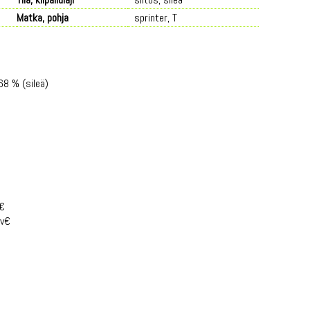
Matka, pohja
sprinter, T
68 % (sileä)
v€
 v€