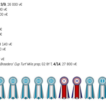
,
3/9
, 26 000 v€
00 v€
200 v€
v€
v€
24 140 v€
 0 v€
 v€
Breeders' Cup Turf Mile prep
, G2 8f T,
4/14
, 27 800 v€