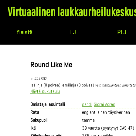
Virtuaalinen laukkaurheilukesku
Yleistä
LJ
PLJ
Round Like Me
id #24602,
isälinja (0 polvea), emälinja (0 polvea)
vain tietokantaan ilmoitetu
Näytä sukutaulu
Omistaja, asuintalli
sandi
,
Síoraí Acres
Rotu
englantilainen täysiverinen
Sukupuoli
tamma
Ikä
39 vuotta (syntynyt CAS 47)
Säkäkorkeus, väri
165 cm, ruunikko