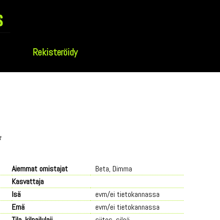
s
Rekisteröidy
t
Aiemmat omistajat
Beta, Dimma
Kasvattaja
Isä
evm/ei tietokannassa
Emä
evm/ei tietokannassa
Tila, kilpailulaji
siitos, sileä