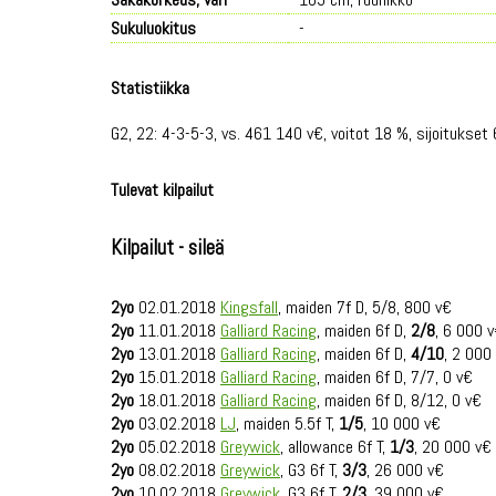
Sukuluokitus
-
Statistiikka
G2, 22: 4-3-5-3, vs. 461 140 v€, voitot 18 %, sijoitukset 
Tulevat kilpailut
Kilpailut - sileä
2yo
02.01.2018
Kingsfall
, maiden 7f D, 5/8, 800 v€
2yo
11.01.2018
Galliard Racing
, maiden 6f D,
2/8
, 6 000 
2yo
13.01.2018
Galliard Racing
, maiden 6f D,
4/10
, 2 000
2yo
15.01.2018
Galliard Racing
, maiden 6f D, 7/7, 0 v€
2yo
18.01.2018
Galliard Racing
, maiden 6f D, 8/12, 0 v€
2yo
03.02.2018
LJ
, maiden 5.5f T,
1/5
, 10 000 v€
2yo
05.02.2018
Greywick
, allowance 6f T,
1/3
, 20 000 v€
2yo
08.02.2018
Greywick
, G3 6f T,
3/3
, 26 000 v€
2yo
10.02.2018
Greywick
, G3 6f T,
2/3
, 39 000 v€