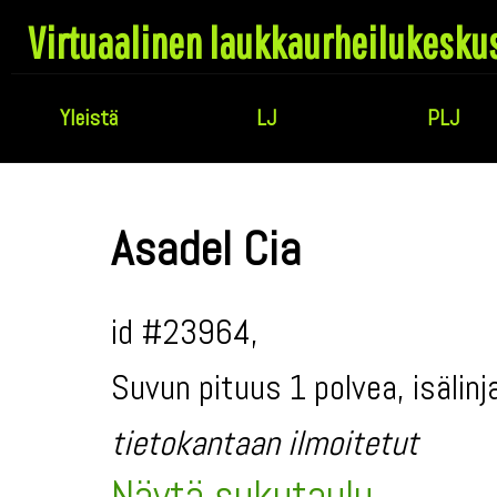
Virtuaalinen laukkaurheilukesku
Yleistä
LJ
PLJ
Asadel Cia
id #23964,
Suvun pituus 1 polvea, isälin
tietokantaan ilmoitetut
Näytä sukutaulu