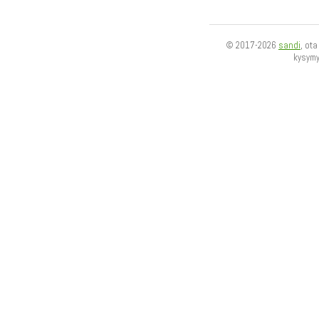
© 2017-2026
sandi
, ot
kysym