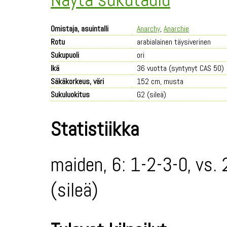
Omistaja, asuintalli
Anarchy
,
Anarchie
Rotu
arabialainen täysiverinen
Sukupuoli
ori
Ikä
36 vuotta (syntynyt CAS 50)
Säkäkorkeus, väri
152 cm, musta
Sukuluokitus
G2 (sileä)
Statistiikka
maiden, 6: 1-2-3-0, vs.
(sileä)