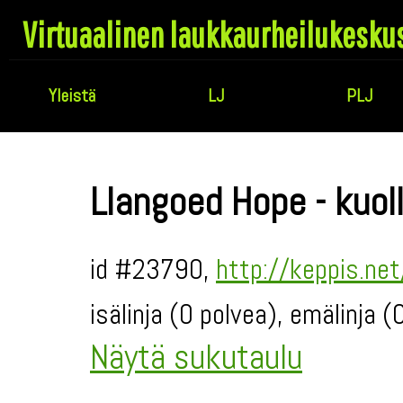
Virtuaalinen laukkaurheilukesku
Yleistä
LJ
PLJ
Llangoed Hope - kuol
id #23790,
http://keppis.ne
isälinja (0 polvea), emälinja 
Näytä sukutaulu