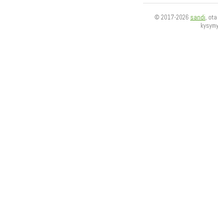
© 2017-2026
sandi
, ot
kysym