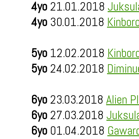
4yo
21.01.2018
Juksul
4yo
30.01.2018
Kinbor
5yo
12.02.2018
Kinbor
5yo
24.02.2018
Diminu
6yo
23.03.2018
Alien P
6yo
27.03.2018
Juksul
6yo
01.04.2018
Gawaro