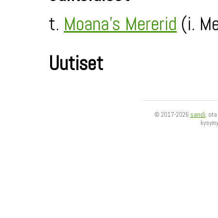
t.
Moana's Mererid
(i. Me
Uutiset
© 2017-2026
sandi
, ot
kysym