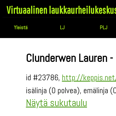
Virtuaalinen laukkaurheilukesku
Yleistä
LJ
PLJ
Clunderwen Lauren - 
id #23786,
http://keppis.ne
isälinja (0 polvea), emälinja 
Näytä sukutaulu