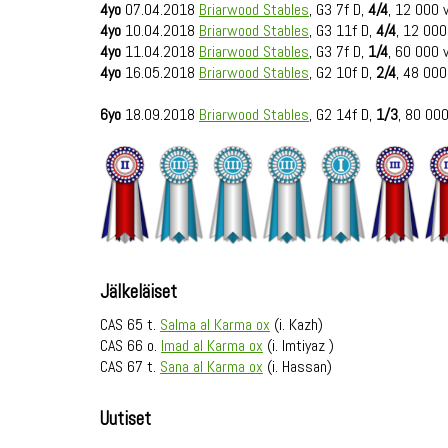
4yo
07.04.2018
Briarwood Stables
, G3 7f D,
4/4
, 12 000 
4yo
10.04.2018
Briarwood Stables
, G3 11f D,
4/4
, 12 000
4yo
11.04.2018
Briarwood Stables
, G3 7f D,
1/4
, 60 000 
4yo
16.05.2018
Briarwood Stables
, G2 10f D,
2/4
, 48 000
6yo
18.09.2018
Briarwood Stables
, G2 14f D,
1/3
, 80 00
Jälkeläiset
CAS 65 t.
Salma al Karma ox
(i. Kazh)
CAS 66 o.
Imad al Karma ox
(i. Imtiyaz )
CAS 67 t.
Sana al Karma ox
(i. Hassan)
Uutiset