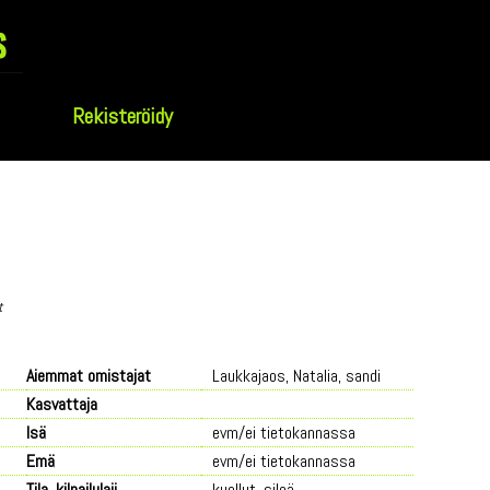
s
Rekisteröidy
t
Aiemmat omistajat
Laukkajaos, Natalia, sandi
Kasvattaja
Isä
evm/ei tietokannassa
Emä
evm/ei tietokannassa
Tila, kilpailulaji
kuollut, sileä