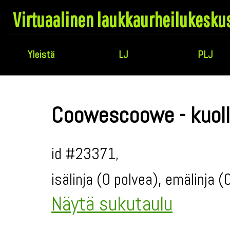
Virtuaalinen laukkaurheilukesku
Yleistä
LJ
PLJ
Coowescoowe - kuoll
id #23371,
isälinja (0 polvea), emälinja 
Näytä sukutaulu