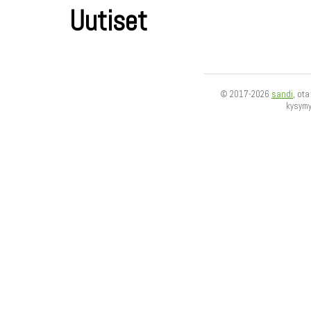
Uutiset
© 2017-2026
sandi
, ot
kysym