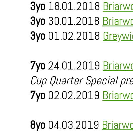
3yo
18.01.2018
Briarw
3yo
30.01.2018
Briarw
3yo
01.02.2018
Greywi
7yo
24.01.2019
Briarw
Cup Quarter Special pr
7yo
02.02.2019
Briarw
8yo
04.03.2019
Briarw