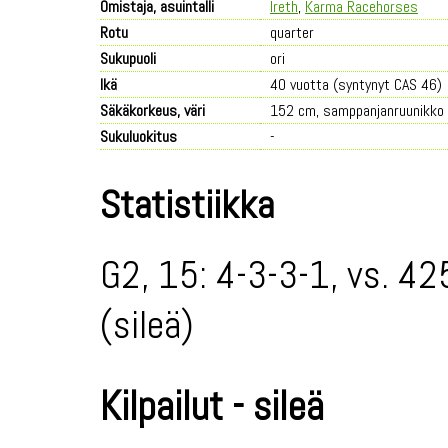
Omistaja, asuintalli
Ireth
,
Karma Racehorses
Rotu
quarter
Sukupuoli
ori
Ikä
40 vuotta (syntynyt CAS 46)
Säkäkorkeus, väri
152 cm, samppanjanruunikko
Sukuluokitus
-
Statistiikka
G2, 15: 4-3-3-1, vs. 42
(sileä)
Kilpailut - sileä