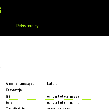
s
Rekisteröidy
t
Aiemmat omistajat
Natalia
Kasvattaja
Isä
evm/ei tietokannassa
Emä
evm/ei tietokannassa
Tila, kilpailulaji
siitos, risueste