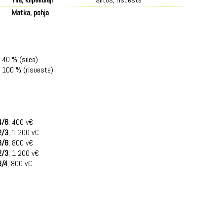
Matka, pohja
t 40 % (sileä)
t 100 % (risueste)
4/6
, 400 v€
2/3
, 1 200 v€
3/6
, 800 v€
2/3
, 1 200 v€
3/4
, 800 v€