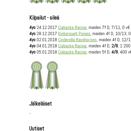
Kilpailut - sileä
4yo
24.12.2017
Ciabacka Racing
, maiden 7f D, 7/11, 0 v€
4yo
28.12.2017
Kinborough Ponies
, maiden 4f D, 10/13, 0
4yo
02.01.2018
Cinderella Racehorses
, maiden 4f D, 12/1
4yo
04.01.2018
Ciabacka Racing
, maiden 4f D,
2/8
, 1 200
4yo
05.01.2018
Ciabacka Racing
, maiden 5f D,
4/8
, 400 v
Jälkeläiset
-
Uutiset