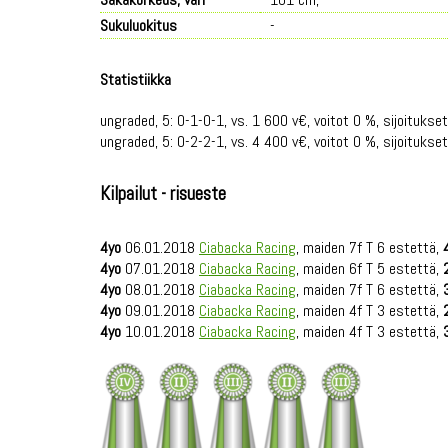
Sukuluokitus
-
Statistiikka
ungraded, 5: 0-1-0-1, vs. 1 600 v€, voitot 0 %, sijoitukse
ungraded, 5: 0-2-2-1, vs. 4 400 v€, voitot 0 %, sijoitukse
Kilpailut - risueste
4yo
06.01.2018
Ciabacka Racing
, maiden 7f T 6 estettä,
4yo
07.01.2018
Ciabacka Racing
, maiden 6f T 5 estettä,
4yo
08.01.2018
Ciabacka Racing
, maiden 7f T 6 estettä,
4yo
09.01.2018
Ciabacka Racing
, maiden 4f T 3 estettä,
4yo
10.01.2018
Ciabacka Racing
, maiden 4f T 3 estettä,