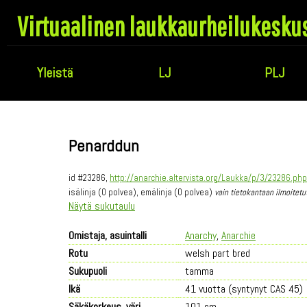
Virtuaalinen laukkaurheilukesku
Yleistä
LJ
PLJ
Penarddun
id #23286,
http://anarchie.altervista.org/Laukka/p/3/23286.php
isälinja (0 polvea), emälinja (0 polvea)
vain tietokantaan ilmoitetu
Näytä sukutaulu
Omistaja, asuintalli
Anarchy
,
Anarchie
Rotu
welsh part bred
Sukupuoli
tamma
Ikä
41 vuotta (syntynyt CAS 45)
Säkäkorkeus, väri
101 cm,