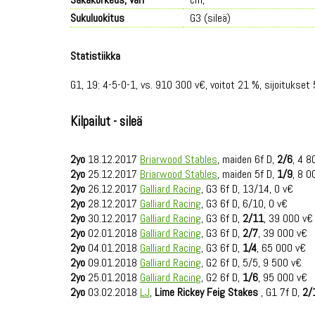
Sukuluokitus
G3 (sileä)
Statistiikka
G1, 19: 4-5-0-1, vs. 910 300 v€, voitot 21 %, sijoitukset 
Kilpailut - sileä
2yo
18.12.2017
Briarwood Stables
, maiden 6f D,
2/6
, 4 8
2yo
25.12.2017
Briarwood Stables
, maiden 5f D,
1/9
, 8 0
2yo
26.12.2017
Galliard Racing
, G3 6f D, 13/14, 0 v€
2yo
28.12.2017
Galliard Racing
, G3 6f D, 6/10, 0 v€
2yo
30.12.2017
Galliard Racing
, G3 6f D,
2/11
, 39 000 v€
2yo
02.01.2018
Galliard Racing
, G3 6f D,
2/7
, 39 000 v€
2yo
04.01.2018
Galliard Racing
, G3 6f D,
1/4
, 65 000 v€
2yo
09.01.2018
Galliard Racing
, G2 6f D, 5/5, 9 500 v€
2yo
25.01.2018
Galliard Racing
, G2 6f D,
1/6
, 95 000 v€
2yo
03.02.2018
LJ
,
Lime Rickey Feig Stakes
, G1 7f D,
2/