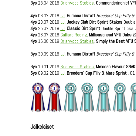
3yo
25.04.2018
Briarwood Stables
,
Commanderinchief VF
4yo
08.07.2018
LJ
,
Humana Distaff
Breeders' Cup Filly &
4yo
23.07.2018
LJ
,
Jockey Club Dirt Sprint Stakes
Double
4yo
25.07.2018
LJ
,
Classic Dirt Sprint
Double Sprint osa
4yo
26.07.2018
Galliard Racing
,
Millionsahead VFU Oaks
B
4yo
16.08.2018
Briarwood Stables
,
Simply the Best VFU 
5yo
30.09.2018
LJ
,
Humana Distaff
Breeders' Cup Filly &
6yo
19.01.2019
Briarwood Stables
,
Mexican Flavour SNAK
6yo
09.02.2019
LJ
,
Breeders' Cup Filly & Mare Sprint
, G1 
Jälkeläiset