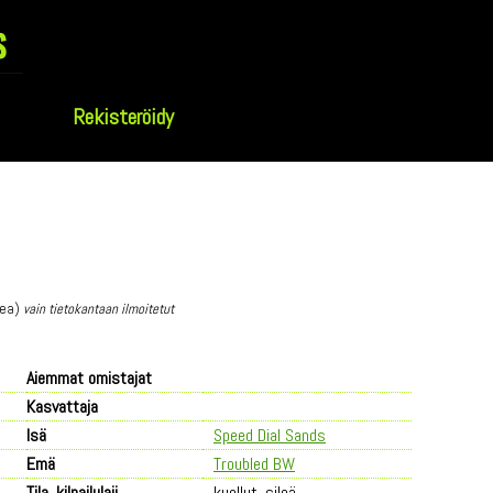
s
Rekisteröidy
vea)
vain tietokantaan ilmoitetut
Aiemmat omistajat
Kasvattaja
Isä
Speed Dial Sands
Emä
Troubled BW
Tila, kilpailulaji
kuollut, sileä