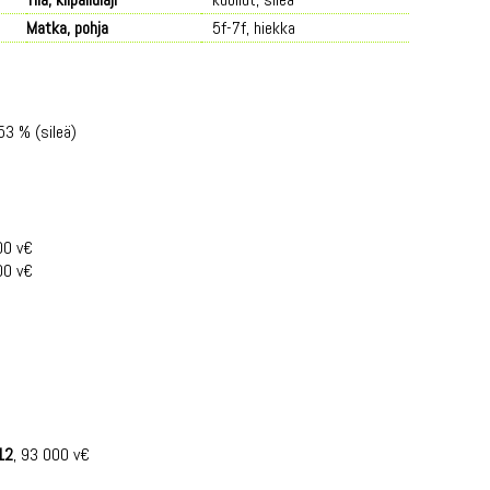
Matka, pohja
5f-7f, hiekka
53 % (sileä)
00 v€
00 v€
12
, 93 000 v€