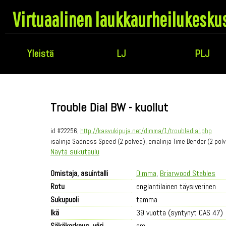
Virtuaalinen laukkaurheilukesku
Yleistä
LJ
PLJ
Trouble Dial BW - kuollut
id #22256,
http://kasvukipuja.net/dimma/1/troubledial.php
isälinja Sadness Speed (2 polvea), emälinja Time Bender (2 pol
Näytä sukutaulu
Omistaja, asuintalli
Dimma
,
Briarwood Stables
Rotu
englantilainen täysiverinen
Sukupuoli
tamma
Ikä
39 vuotta (syntynyt CAS 47)
Säkäkorkeus, väri
cm,