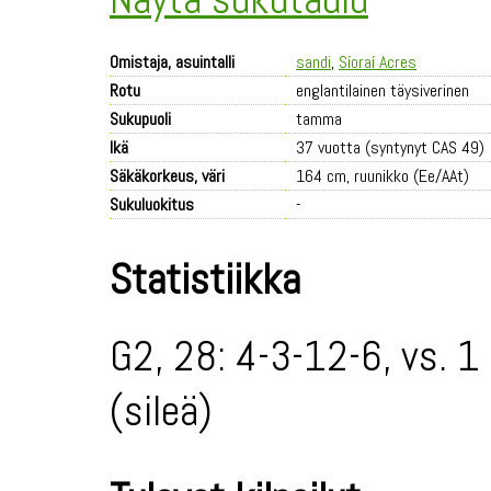
Omistaja, asuintalli
sandi
,
Síoraí Acres
Rotu
englantilainen täysiverinen
Sukupuoli
tamma
Ikä
37 vuotta (syntynyt CAS 49)
Säkäkorkeus, väri
164 cm, ruunikko (Ee/AAt)
Sukuluokitus
-
Statistiikka
G2, 28: 4-3-12-6, vs. 1
(sileä)