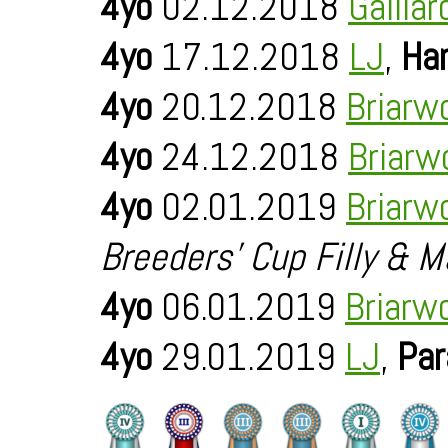
4yo
02.12.2018
Galliar
4yo
17.12.2018
LJ
,
Ha
4yo
20.12.2018
Briarw
4yo
24.12.2018
Briarw
4yo
02.01.2019
Briarw
Breeders' Cup Filly & M
4yo
06.01.2019
Briarw
4yo
29.01.2019
LJ
,
Par