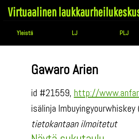
Virtuaalinen laukkaurheilukesku
Yleistä
LJ
PLJ
Gawaro Arien
id #21559,
http://www.anfar
isälinja Imbuyingyourwhiskey 
tietokantaan ilmoitetut
Näytä sukutaulu