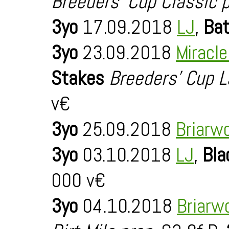
Breeders' Cup Classic 
3yo
17.09.2018
LJ
,
Bat
3yo
23.09.2018
Miracl
Stakes
Breeders' Cup L
v€
3yo
25.09.2018
Briarw
3yo
03.10.2018
LJ
,
Bla
000 v€
3yo
04.10.2018
Briarw