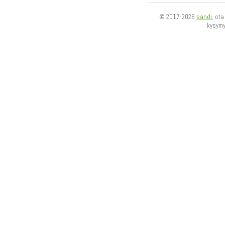
© 2017-2026
sandi
, ot
kysym