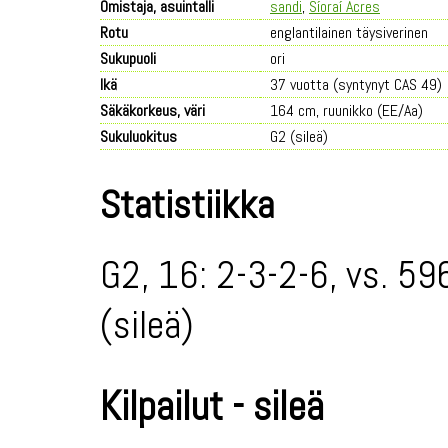
Omistaja, asuintalli
sandi
,
Síoraí Acres
Rotu
englantilainen täysiverinen
Sukupuoli
ori
Ikä
37 vuotta (syntynyt CAS 49)
Säkäkorkeus, väri
164 cm, ruunikko (EE/Aa)
Sukuluokitus
G2 (sileä)
Statistiikka
G2, 16: 2-3-2-6, vs. 59
(sileä)
Kilpailut - sileä