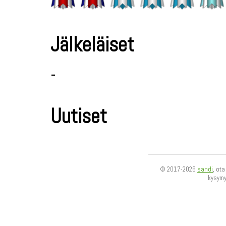
Jälkeläiset
-
Uutiset
© 2017-2026
sandi
, ot
kysym