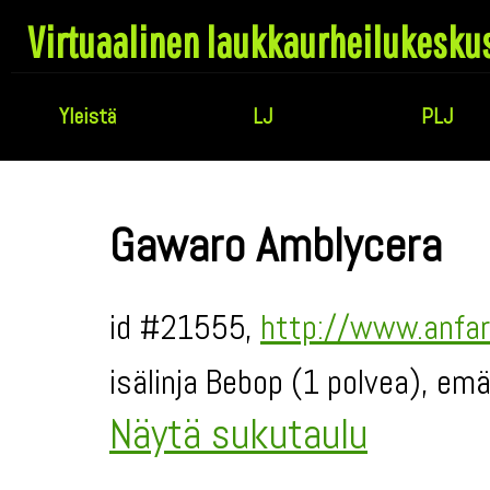
Virtuaalinen laukkaurheilukesku
Yleistä
LJ
PLJ
Gawaro Amblycera
id #21555,
http://www.anfar
isälinja Bebop (1 polvea), emä
Näytä sukutaulu