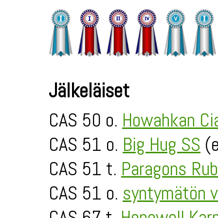
Jälkeläiset
CAS 50 o.
Howahkan Ci
CAS 51 o.
Big Hug SS
(e
CAS 51 t.
Paragons Rub
CAS 51 o.
syntymätön v
CAS 67 t.
Hopewell Kar