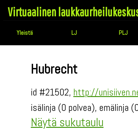
Virtuaalinen laukkaurheilukesku
Yleistä
LJ
PLJ
Hubrecht
id #21502,
http://unisiiven.
isälinja (0 polvea), emälinja 
Näytä sukutaulu