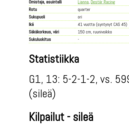
Omistaja, asuintalli
Lianna
,
Destár Racing
Rotu
quarter
Sukupuoli
ori
Ikä
41 vuotta (syntynyt CAS 45)
Säkäkorkeus, väri
150 cm, ruunivoikko
Sukuluokitus
-
Statistiikka
G1, 13: 5-2-1-2, vs. 59
(sileä)
Kilpailut - sileä