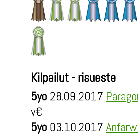
Kilpailut - risueste
5yo
28.09.2017
Parago
v€
5yo
03.10.2017
Anfarw