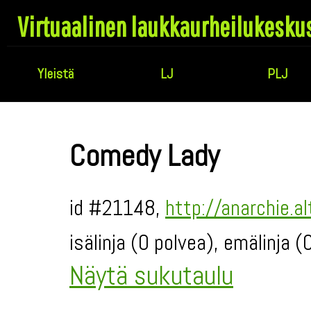
Virtuaalinen laukkaurheilukesku
Yleistä
LJ
PLJ
Comedy Lady
id #21148,
http://anarchie.a
isälinja (0 polvea), emälinja 
Näytä sukutaulu