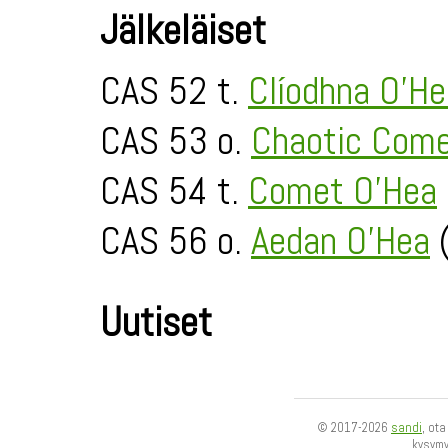
Jälkeläiset
CAS 52 t.
Clíodhna O'He
CAS 53 o.
Chaotic Come
CAS 54 t.
Comet O'Hea
CAS 56 o.
Aedan O'Hea
(
Uutiset
© 2017-2026
sandi
, ot
kysym