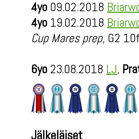
4yo
09.02.2018
Briarw
4yo
19.02.2018
Briarw
Cup Mares prep
, G2 10
6yo
23.08.2018
LJ
,
Pra
Jälkeläiset