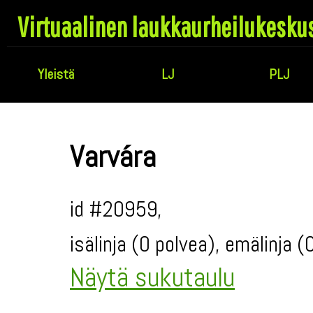
Virtuaalinen laukkaurheilukesku
Yleistä
LJ
PLJ
Varvára
id #20959,
isälinja (0 polvea), emälinja 
Näytä sukutaulu