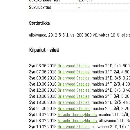
Sukuluokitus
-
Statistiikka
allowance, 20: 2-5-6-1, vs. 208 800 v€, voitot 10 %, sijoi
Kilpailut - sileä
3yo
06.06.2018
Briarwood Stables
, maiden 2f D, 5/5, 800
3yo
07.06.2018
Briarwood Stables
, maiden 1f T,
2/4
, 4 8
3yo
09.06.2018
Briarwood Stables
, maiden 1f D,
3/6
, 3 2
3yo
10.06.2018
Briarwood Stables
, maiden 1f T,
2/3
, 4 8
3yo
12.06.2018
Briarwood Stables
, maiden 2f D, 6/6, 0 v
3yo
13.06.2018
Briarwood Stables
, maiden 2f T,
3/4
, 3 2
3yo
18.06.2018
Briarwood Stables
, maiden 2f D,
2/5
, 4 8
3yo
21.06.2018
Briarwood Stables
, maiden 2f T,
3/4
, 3 2
3yo
06.07.2018
Miracle Thoroughbreds
, maiden 2f D,
1/6
,
3yo
08.07.2018
Miracle Thoroughbreds
, allowance 2f D, 6
3yo
10.07.2018
Briarwood Stables
, allowance 3f D,
1/5
, 