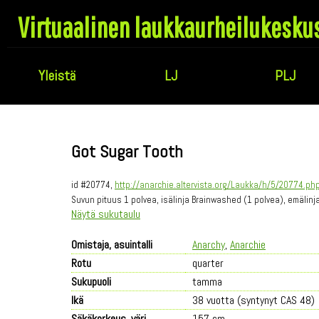
Virtuaalinen laukkaurheilukesku
Yleistä
LJ
PLJ
Got Sugar Tooth
id #20774,
http://anarchie.altervista.org/Laukka/h/5/20774.ph
Suvun pituus 1 polvea, isälinja Brainwashed (1 polvea), emälin
Näytä sukutaulu
Omistaja, asuintalli
Anarchy
,
Anarchie
Rotu
quarter
Sukupuoli
tamma
Ikä
38 vuotta (syntynyt CAS 48)
Säkäkorkeus, väri
157 cm,