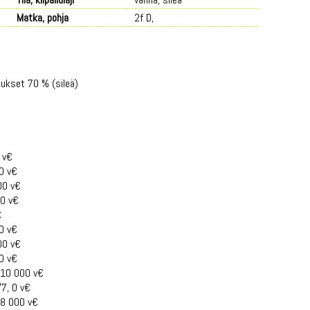
Matka, pohja
2f D,
tukset 70 % (sileä)
 v€
00 v€
00 v€
00 v€
€
00 v€
00 v€
00 v€
 10 000 v€
/7, 0 v€
18 000 v€