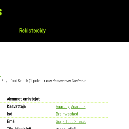
s
Rekisteröidy
p
ja Sugarfoot Smack (1 polvea)
vain tietokantaan ilmoitetut
Aiemmat omistajat
Kasvattaja
Anarchy
,
Anarchie
Isä
Brainwashed
Emä
Sugarfoot Smack
Tila, kilpailulaji
vanha, sileä