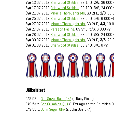
3yo
13.07.2018
Briarwood Stables
, G3 1f D,
2/6
, 36 000 
3yo
17.07.2018
Briarwood Stables
, G3 1f D,
3/5
, 24 000 
3yo
21.07.2018
Miracle Thoroughbreds
, G3 2f D,
2/8
, 30 
3yo
25.07.2018
Briarwood Stables
, G3 2f D, 5/6, 6 000 v
3yo
27.07.2018
Miracle Thoroughbreds
, G3 2f D,
4/4
, 10 
3yo
27.07.2018
Paragon Racing
, G3 3f D, 5/6, 6 000 v€
3yo
28.07.2018
Briarwood Stables
, G3 2f D,
3/3
, 24 000 
3yo
30.07.2018
Miracle Thoroughbreds
, G3 2f D,
3/6
, 20 
3yo
01.08.2018
Briarwood Stables
, G3 2f D, 6/6, 0 v€
Jälkeläiset
CAS 53 t.
Got Sugar Race QHA
(i. Racy Pinch)
CAS 54 t.
Got Crumbles QHA
(i. Extinguish the Crumbles 
CAS 55 o.
John Sugar QHA
(i. John Doe QHA)