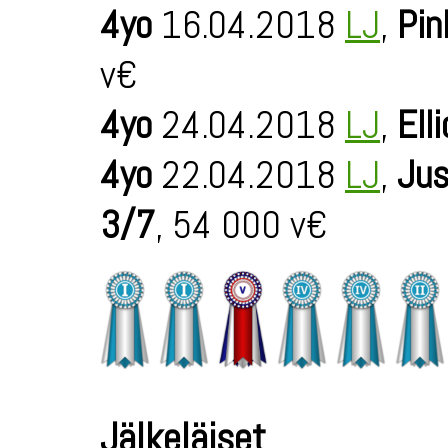
4yo
16.04.2018
LJ
,
Pin
v€
4yo
24.04.2018
LJ
,
Ell
4yo
22.04.2018
LJ
,
Jus
3/7
, 54 000 v€
Jälkeläiset