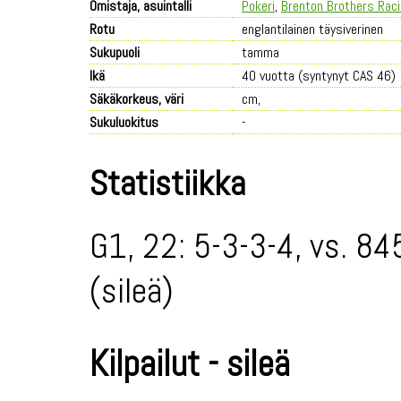
Omistaja, asuintalli
Pokeri
,
Brenton Brothers Rac
Rotu
englantilainen täysiverinen
Sukupuoli
tamma
Ikä
40 vuotta (syntynyt CAS 46)
Säkäkorkeus, väri
cm,
Sukuluokitus
-
Statistiikka
G1, 22: 5-3-3-4, vs. 84
(sileä)
Kilpailut - sileä