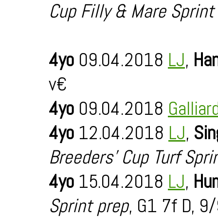
Cup Filly & Mare Sprint
4yo
09.04.2018
LJ
,
Han
v€
4yo
09.04.2018
Galliar
4yo
12.04.2018
LJ
,
Sin
Breeders' Cup Turf Spri
4yo
15.04.2018
LJ
,
Hum
Sprint prep
, G1 7f D, 9/