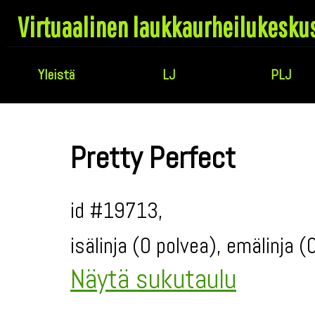
Virtuaalinen laukkaurheilukesku
Yleistä
LJ
PLJ
Pretty Perfect
id #19713,
isälinja (0 polvea), emälinja 
Näytä sukutaulu