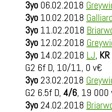
3yo
06.02.2018
Greywi
3yo
10.02.2018
Galliar
3yo
11.02.2018
Briarw
3yo
12.02.2018
Greywi
3yo
14.02.2018
LJ
,
KR 
G2 6f D, 10/11, 0 v€
3yo
23.02.2018
Greywi
G2 6.5f D,
4/6
, 19 000
3yo
24.02.2018
Briarw