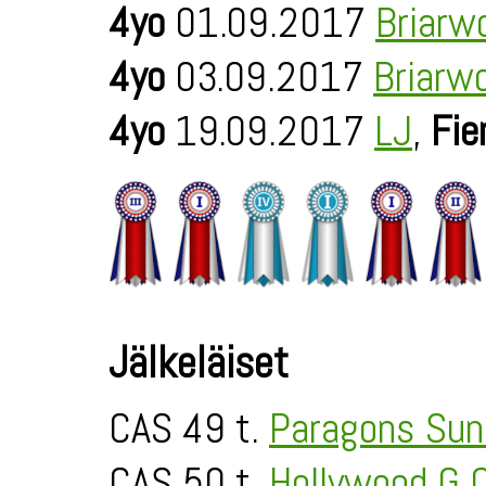
4yo
01.09.2017
Briarw
4yo
03.09.2017
Briarw
4yo
19.09.2017
LJ
,
Fie
Jälkeläiset
CAS 49 t.
Paragons Sun
CAS 50 t.
Hollywood G 