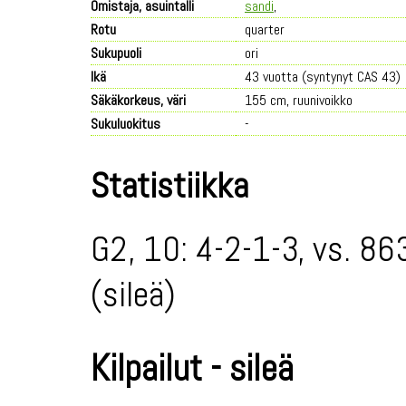
Omistaja, asuintalli
sandi
,
Rotu
quarter
Sukupuoli
ori
Ikä
43 vuotta (syntynyt CAS 43)
Säkäkorkeus, väri
155 cm, ruunivoikko
Sukuluokitus
-
Statistiikka
G2, 10: 4-2-1-3, vs. 86
(sileä)
Kilpailut - sileä