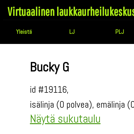
Virtuaalinen laukkaurheilukesku
Yleistä
LJ
PLJ
Bucky G
id #19116,
isälinja (0 polvea), emälinja 
Näytä sukutaulu