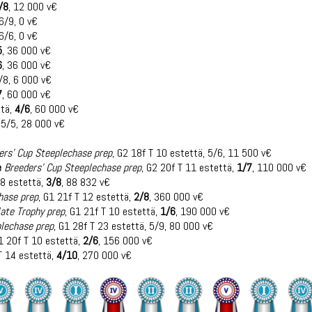
/8
, 12 000 v€
6/9, 0 v€
6/6, 0 v€
5
, 36 000 v€
6
, 36 000 v€
5/8, 6 000 v€
7
, 60 000 v€
ttä,
4/6
, 60 000 v€
 5/5, 28 000 v€
ers' Cup Steeplechase prep
, G2 18f T 10 estettä, 5/6, 11 500 v€
e
Breeders' Cup Steeplechase prep
, G2 20f T 11 estettä,
1/7
, 110 000 v€
18 estettä,
3/8
, 88 832 v€
hase prep
, G1 21f T 12 estettä,
2/8
, 360 000 v€
ate Trophy prep
, G1 21f T 10 estettä,
1/6
, 190 000 v€
plechase prep
, G1 28f T 23 estettä, 5/9, 80 000 v€
1 20f T 10 estettä,
2/6
, 156 000 v€
T 14 estettä,
4/10
, 270 000 v€