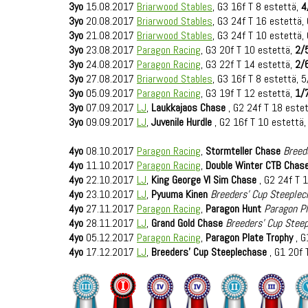
3yo
15.08.2017
Briarwood Stables
, G3 16f T 8 estettä,
4
3yo
20.08.2017
Briarwood Stables
, G3 24f T 16 estettä, 
3yo
21.08.2017
Briarwood Stables
, G3 24f T 10 estettä, 
3yo
23.08.2017
Paragon Racing
, G3 20f T 10 estettä,
2/
3yo
24.08.2017
Paragon Racing
, G3 22f T 14 estettä,
2/
3yo
27.08.2017
Briarwood Stables
, G3 16f T 8 estettä, 
3yo
05.09.2017
Paragon Racing
, G3 19f T 12 estettä,
1/
3yo
07.09.2017
LJ
,
Laukkajaos Chase
, G2 24f T 18 este
3yo
09.09.2017
LJ
,
Juvenile Hurdle
, G2 16f T 10 estettä,
4yo
08.10.2017
Paragon Racing
,
Stormteller Chase
Breed
4yo
11.10.2017
Paragon Racing
,
Double Winter CTB Chas
4yo
22.10.2017
LJ
,
King George VI Sim Chase
, G2 24f T 
4yo
23.10.2017
LJ
,
Pyuuma Kinen
Breeders' Cup Steeplec
4yo
27.11.2017
Paragon Racing
,
Paragon Hunt
Paragon Pl
4yo
28.11.2017
LJ
,
Grand Gold Chase
Breeders' Cup Stee
4yo
05.12.2017
Paragon Racing
,
Paragon Plate Trophy
, G
4yo
17.12.2017
LJ
,
Breeders' Cup Steeplechase
, G1 20f 