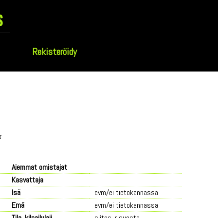
s
Rekisteröidy
t
Aiemmat omistajat
Kasvattaja
Isä
evm/ei tietokannassa
Emä
evm/ei tietokannassa
Tila, kilpailulaji
siitos, risueste