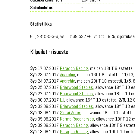
Sukuluokitus
-
Statistiikka
G1, 28: 5-5-3-6, vs. 1 568 532 v€, voitot 18 %, sijoituks
Kilpailut - risueste
3yo
17.07.2017
Paragon Racing
, maiden 18f T 9 estettä,
3yo
23.07.2017
Anarchie
, maiden 16f T 8 estettä, 11/13,
3yo
24.07.2017
Anarchie
, maiden 20f T 10 estettä,
1/6
, 
3yo
25.07.2017
Briarwood Stables
, allowance 18f T 10 e
3yo
27.07.2017
Briarwood Stables
, allowance 18f T 10 e
3yo
30.07.2017
LJ
, allowance 16f T 10 estettä,
2/9
, 12 
3yo
02.08.2017
Briarwood Stables
, allowance 18f T 13 e
3yo
03.08.2017
Síoraí Acres
, allowance 18f T 10 estettä,
3yo
05.08.2017
Karma Racehorses
, allowance 18f T 12 e
3yo
09.08.2017
Paragon Racing
, allowance 18f T 9 estet
3yo
13.08.2017
Paragon Racing
, allowance 19f T 10 este