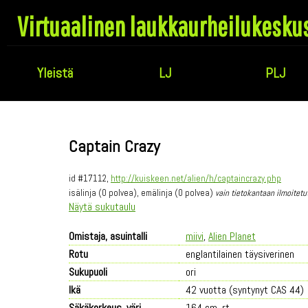
Virtuaalinen laukkaurheilukesku
Yleistä
LJ
PLJ
Captain Crazy
id #17112,
http://kuiskeen.net/alien/h/captaincrazy.php
isälinja (0 polvea), emälinja (0 polvea)
vain tietokantaan ilmoitetu
Näytä sukutaulu
Omistaja, asuintalli
miivi
,
Alien Planet
Rotu
englantilainen täysiverinen
Sukupuoli
ori
Ikä
42 vuotta (syntynyt CAS 44)
Säkäkorkeus, väri
164 cm, rt