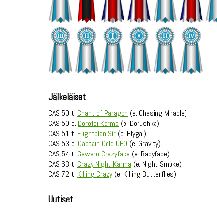
Jälkeläiset
CAS 50 t.
Chant of Paragon
(e. Chasing Miracle)
CAS 50 o.
Dorofei Karma
(e. Dorushka)
CAS 51 t.
Flightplan Sír
(e. Flygal)
CAS 53 o.
Captain Cold UFO
(e. Gravity)
CAS 54 t.
Gawaro Crazyface
(e. Babyface)
CAS 63 t.
Crazy Night Karma
(e. Night Smoke)
CAS 72 t.
Killing Crazy
(e. Killing Butterflies)
Uutiset