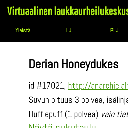
Virtuaalinen laukkaurheilukesku
Yleistä
LJ
PLJ
Derian Honeydukes
id #17021,
http://anarchie.a
Suvun pituus 3 polvea, isälin
Hufflepuff (1 polvea)
vain tie
Näytä sukutaulu