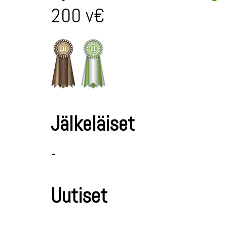
200 v€
Jälkeläiset
-
Uutiset