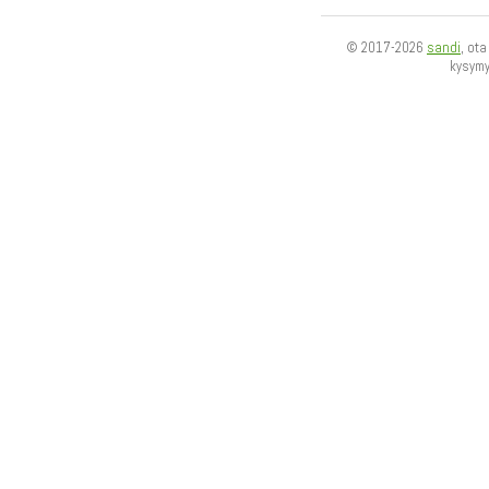
© 2017-2026
sandi
, ot
kysym