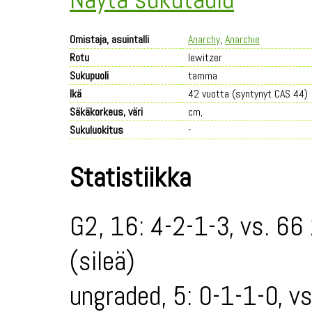
Omistaja, asuintalli
Anarchy
,
Anarchie
Rotu
lewitzer
Sukupuoli
tamma
Ikä
42 vuotta (syntynyt CAS 44)
Säkäkorkeus, väri
cm,
Sukuluokitus
-
Statistiikka
G2, 16: 4-2-1-3, vs. 66
(sileä)
ungraded, 5: 0-1-1-0, v