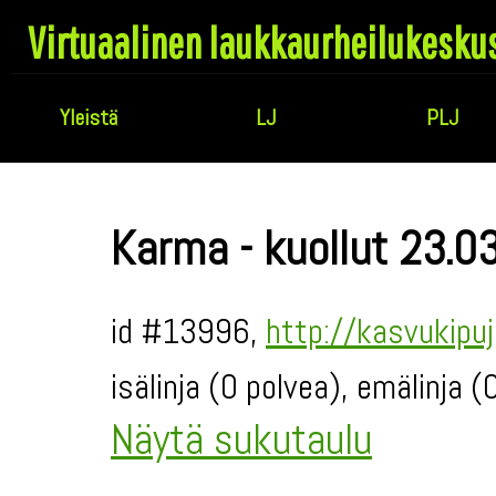
Virtuaalinen laukkaurheilukesku
Yleistä
LJ
PLJ
Karma - kuollut 23.0
id #13996,
http://kasvukipu
isälinja (0 polvea), emälinja 
Näytä sukutaulu