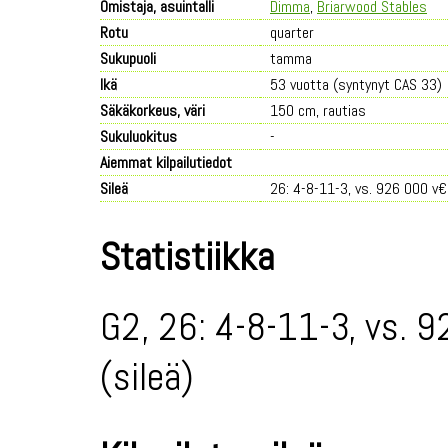
Omistaja, asuintalli
Dimma
,
Briarwood Stables
Rotu
quarter
Sukupuoli
tamma
Ikä
53 vuotta (syntynyt CAS 33)
Säkäkorkeus, väri
150 cm, rautias
Sukuluokitus
-
Aiemmat kilpailutiedot
Sileä
26: 4-8-11-3, vs. 926 000 v€
Statistiikka
G2, 26: 4-8-11-3, vs. 9
(sileä)