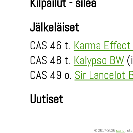
Kilpailut - sileä
Jälkeläiset
CAS 46 t.
Karma Effec
CAS 48 t.
Kalypso BW
(
CAS 49 o.
Sir Lancelot
Uutiset
© 2017-2026
sandi
, ot