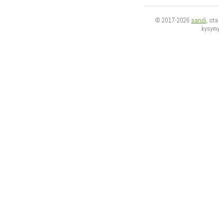
© 2017-2026
sandi
, ot
kysym