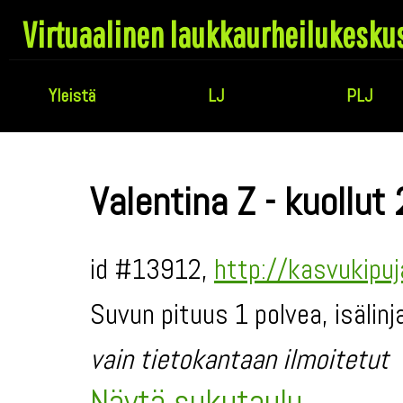
Virtuaalinen laukkaurheilukesku
Yleistä
LJ
PLJ
Valentina Z - kuollut
id #13912,
http://kasvukipu
Suvun pituus 1 polvea, isälinj
vain tietokantaan ilmoitetut
Näytä sukutaulu