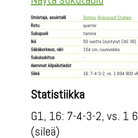
Omistaja, asuintalli
Dimma
,
Briarwood Stables
Rotu
quarter
Sukupuoli
tamma
Ikä
50 vuotta (syntynyt CAS 36)
Säkäkorkeus, väri
154 cm, ruunivoikko
Sukuluokitus
-
Aiemmat kilpailutiedot
Sileä
16: 7-4-3-2, vs. 1 694 800 v
Statistiikka
G1, 16: 7-4-3-2, vs. 1 
(sileä)