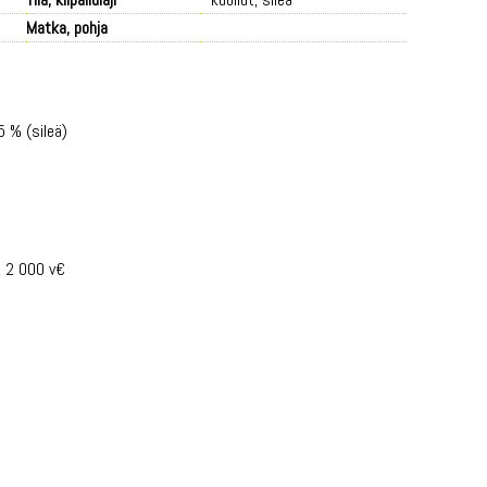
Matka, pohja
5 % (sileä)
, 2 000 v€