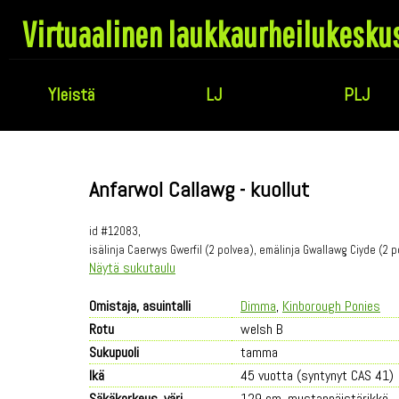
Virtuaalinen laukkaurheilukesku
Yleistä
LJ
PLJ
Anfarwol Callawg - kuollut
id #12083,
isälinja Caerwys Gwerfil (2 polvea), emälinja Gwallawg Ciyde (2 
Näytä sukutaulu
Omistaja, asuintalli
Dimma
,
Kinborough Ponies
Rotu
welsh B
Sukupuoli
tamma
Ikä
45 vuotta (syntynyt CAS 41)
Säkäkorkeus, väri
129 cm, mustanpäistärikkö