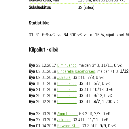
Sukuluokitus
G3 (sileä)
Statistiikka
G1, 31: 5-6-4-2, vs. 84 800 v€, voitot 16 %, sijoitukset 5
Kilpailut - sileä
8yo
22.12.2017
Diminuendo
, maiden 3f D, 11/11, 0 v€
8yo
02.01.2018
Cinderella Racehorses
, maiden 4f D,
1/12
8yo
09.01.2018
Juksula
, G3 5f D, 7/8, 0 v€
8yo
16.01.2018
Diminuendo
, G3 5f D, 5/7, 0 v€
8yo
21.01.2018
Diminuendo
, G3 4f T, 10/13, 0 v€
8yo
26.01.2018
Diminuendo
, G3 5f D, 9/12, 0 v€
8yo
26.02.2018
Diminuendo
, G3 5f D,
4/7
, 1 200 v€
9yo
23.03.2018
Alien Planet
, G3 2f D, 7/7, 0 v€
9yo
27.03.2018
Juksula
, G3 4f D, 11/12, 0 v€
9yo
01.04.2018
Gawaro Stud
, G3 3.5f D, 9/9, 0 v€