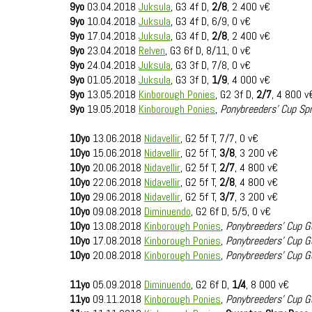
9yo
03.04.2018
Juksula
, G3 4f D,
2/8
, 2 400 v€
9yo
10.04.2018
Juksula
, G3 4f D, 6/9, 0 v€
9yo
17.04.2018
Juksula
, G3 4f D,
2/8
, 2 400 v€
9yo
23.04.2018
Relven
, G3 6f D, 8/11, 0 v€
9yo
24.04.2018
Juksula
, G3 3f D, 7/8, 0 v€
9yo
01.05.2018
Juksula
, G3 3f D,
1/9
, 4 000 v€
9yo
13.05.2018
Kinborough Ponies
, G2 3f D,
2/7
, 4 800 v
9yo
19.05.2018
Kinborough Ponies
,
Ponybreeders' Cup Spr
10yo
13.06.2018
Nidavellir
, G2 5f T, 7/7, 0 v€
10yo
15.06.2018
Nidavellir
, G2 5f T,
3/8
, 3 200 v€
10yo
20.06.2018
Nidavellir
, G2 5f T,
2/7
, 4 800 v€
10yo
22.06.2018
Nidavellir
, G2 5f T,
2/8
, 4 800 v€
10yo
29.06.2018
Nidavellir
, G2 5f T,
3/7
, 3 200 v€
10yo
09.08.2018
Diminuendo
, G2 6f D, 5/5, 0 v€
10yo
13.08.2018
Kinborough Ponies
,
Ponybreeders' Cup Go
10yo
17.08.2018
Kinborough Ponies
,
Ponybreeders' Cup Go
10yo
20.08.2018
Kinborough Ponies
,
Ponybreeders' Cup Go
11yo
05.09.2018
Diminuendo
, G2 6f D,
1/4
, 8 000 v€
11yo
09.11.2018
Kinborough Ponies
,
Ponybreeders' Cup Go